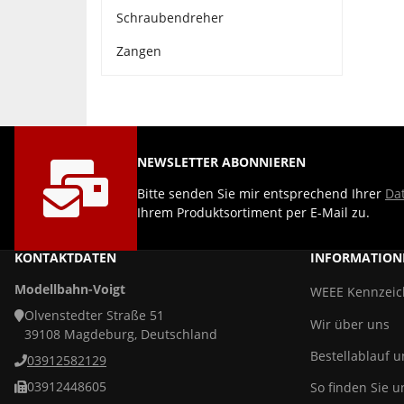
Schraubendreher
Zangen
NEWSLETTER ABONNIEREN
Bitte senden Sie mir entsprechend Ihrer
Da
Ihrem Produktsortiment per E-Mail zu.
KONTAKTDATEN
INFORMATION
Modellbahn-Voigt
WEEE Kennzei
Olvenstedter Straße 51
Wir über uns
39108 Magdeburg, Deutschland
Bestellablauf 
03912582129
03912448605
So finden Sie u