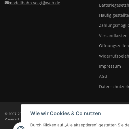
modellbahn.voigt@web.de
Batteriegesetz
Häufig gestellt
Zahlungsmöglic
Versandkosten
Öffnungszeiten
Widerrufsbeleh
Impressum
AGB
Datenschutzer
Wie wir Cookies & Co nutzen
© 2007-2025 Modellbahn Voigt
Besucherzähler: 14002925
Powered by
JTL-Shop
Durch Klicken auf „Alle akzeptieren“ gestatten Sie 