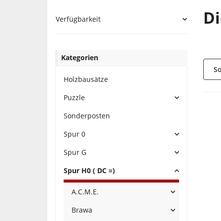
Di
Verfügbarkeit
Kategorien
So
Holzbausätze
Puzzle
Sonderposten
Spur 0
Spur G
Spur H0 ( DC =)
A.C.M.E.
Brawa