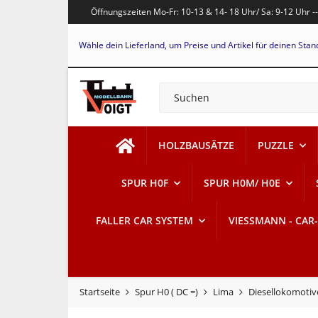
Öffnungszeiten Mo-Fr: 10-13 & 14- 18 Uhr/ Sa: 9-12 Uhr -
Wähle dein Lieferland, um Preise und Artikel für deinen Stan
HOLZBAUSÄTZE
PUZZLE
SPUR H0F
SPUR H0M/ H0E
FALLER CAR SYSTEM
VIESSMANN - CAR
Startseite
Spur H0 ( DC =)
Lima
Diesellokomotiv