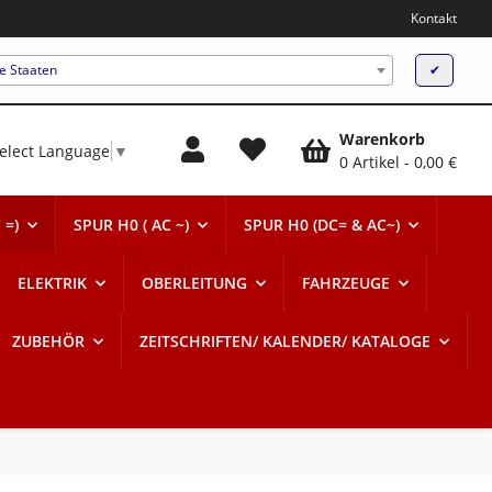
Kontakt
te Staaten
✔
Warenkorb
elect Language
▼
0 Artikel
0,00 €
 =)
SPUR H0 ( AC ~)
SPUR H0 (DC= & AC~)
ELEKTRIK
OBERLEITUNG
FAHRZEUGE
ZUBEHÖR
ZEITSCHRIFTEN/ KALENDER/ KATALOGE