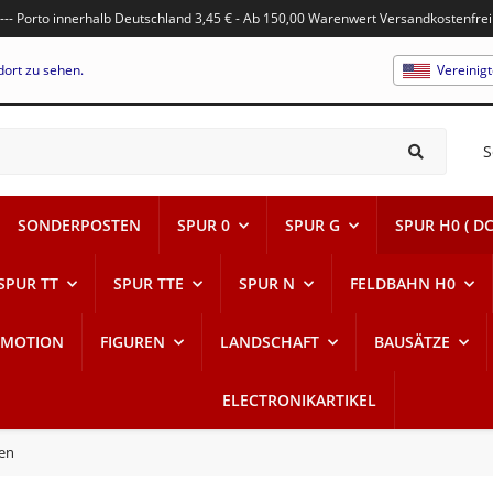
---- Porto innerhalb Deutschland 3,45 € - Ab 150,00 Warenwert Versandkostenfrei
dort zu sehen.
Vereinig
S
SONDERPOSTEN
SPUR 0
SPUR G
SPUR H0 ( DC
SPUR TT
SPUR TTE
SPUR N
FELDBAHN H0
-MOTION
FIGUREN
LANDSCHAFT
BAUSÄTZE
ELECTRONIKARTIKEL
en