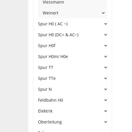
Viessmann
Weinert
Spur H0 ( AC ~)
Spur H0 (DC= & AC~)
Spur H0f
Spur H0m/ H0e
Spur TT
Spur TTe
Spur N
Feldbahn H0
Elektrik
Oberleitung