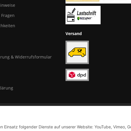
hinweise
e Fragen
hkeiten
Versand
rung & Widerrufsformular
klärung
den Einsatz folgender Dienste auf unserer Website: YouTube, Vimeo, G