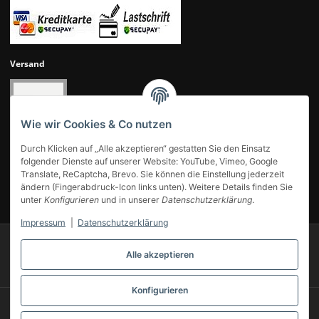
Versand
Wie wir Cookies & Co nutzen
Durch Klicken auf „Alle akzeptieren“ gestatten Sie den Einsatz
folgender Dienste auf unserer Website: YouTube, Vimeo, Google
Translate, ReCaptcha, Brevo. Sie können die Einstellung jederzeit
ändern (Fingerabdruck-Icon links unten). Weitere Details finden Sie
UNSERE KUNDENBEWERTUNGEN
unter
Konfigurieren
und in unserer
Datenschutzerklärung
.
Impressum
|
Datenschutzerklärung
© 2007-2025 Modellbahn Voigt
Besucherzähler: 14043250
Alle akzeptieren
Powered by
JTL-Shop
Konfigurieren
* Alle Preise inkl. gesetzlicher USt., zzgl.
Versand
** Gilt für Lieferungen innerhalb Deutschlands, Lieferzeiten für andere Länder