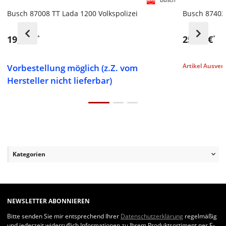
BESTSELLER
BESTSELLE
Busch 87008 TT Lada 1200 Volkspolizei
Busch 87403
19,99 €
25,99 €
*
*
Vorbestellung möglich (z.Z. vom
Artikel Ausver
Hersteller nicht lieferbar)
Kategorien
NEWSLETTER ABONNIEREN
Bitte senden Sie mir entsprechend Ihrer
Datenschutzerklärung
regelmäßig
und jederzeit widerruflich Informationen zu Ihrem Produktsortiment per E-