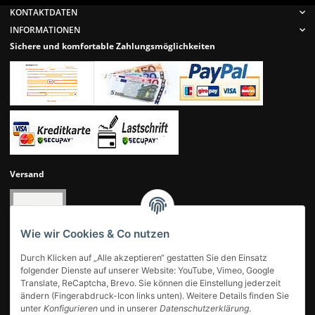
KONTAKTDATEN
INFORMATIONEN
Sichere und komfortable Zahlungsmöglichkeiten
Versand
Wie wir Cookies & Co nutzen
Durch Klicken auf „Alle akzeptieren“ gestatten Sie den Einsatz
folgender Dienste auf unserer Website: YouTube, Vimeo, Google
Translate, ReCaptcha, Brevo. Sie können die Einstellung jederzeit
ändern (Fingerabdruck-Icon links unten). Weitere Details finden Sie
UNSERE KUNDENBEWERTUNGEN
unter
Konfigurieren
und in unserer
Datenschutzerklärung
.