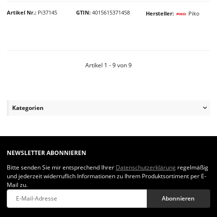
Artikel Nr.
Pi37145
GTIN
4015615371458
Hersteller
Piko
Artikel 1 - 9 von 9
Kategorien
NEWSLETTER ABONNIEREN
Bitte senden Sie mir entsprechend Ihrer
Datenschutzerklärung
regelmäßig
und jederzeit widerruflich Informationen zu Ihrem Produktsortiment per E-
Mail zu.
Abonnieren
Newsletter Abonnieren