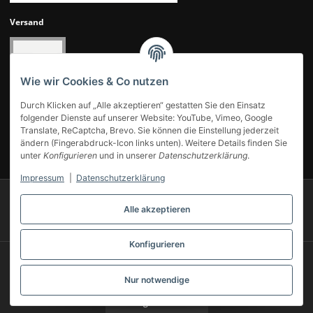
Versand
Wie wir Cookies & Co nutzen
Durch Klicken auf „Alle akzeptieren“ gestatten Sie den Einsatz
folgender Dienste auf unserer Website: YouTube, Vimeo, Google
Translate, ReCaptcha, Brevo. Sie können die Einstellung jederzeit
ändern (Fingerabdruck-Icon links unten). Weitere Details finden Sie
UNSERE KUNDENBEWERTUNGEN
unter
Konfigurieren
und in unserer
Datenschutzerklärung
.
Impressum
|
Datenschutzerklärung
© 2007-2025 Modellbahn Voigt
Besucherzähler: 14028851
Alle akzeptieren
Powered by
JTL-Shop
Konfigurieren
* Alle Preise inkl. gesetzlicher USt., zzgl.
Versand
** Gilt für Lieferungen innerhalb Deutschlands, Lieferzeiten für andere Länder
entnehmen Sie bitte unserer
Versandkostenübersicht
Nur notwendige
Vertrag widerrufen