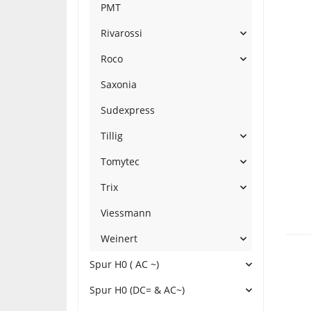
PMT
Rivarossi
Roco
Saxonia
Sudexpress
Tillig
Tomytec
Trix
Viessmann
Weinert
Spur H0 ( AC ~)
Spur H0 (DC= & AC~)