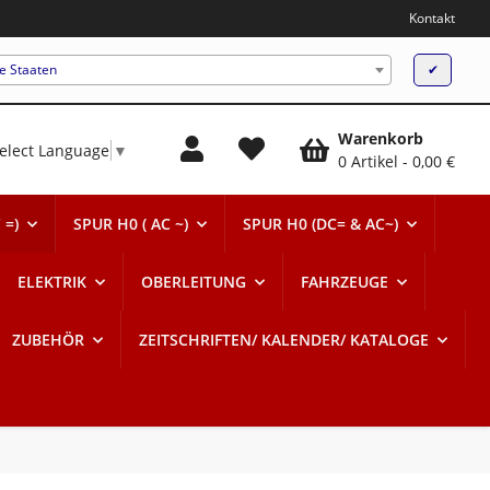
Kontakt
te Staaten
✔
Warenkorb
elect Language
▼
0 Artikel
0,00 €
 =)
SPUR H0 ( AC ~)
SPUR H0 (DC= & AC~)
ELEKTRIK
OBERLEITUNG
FAHRZEUGE
ZUBEHÖR
ZEITSCHRIFTEN/ KALENDER/ KATALOGE