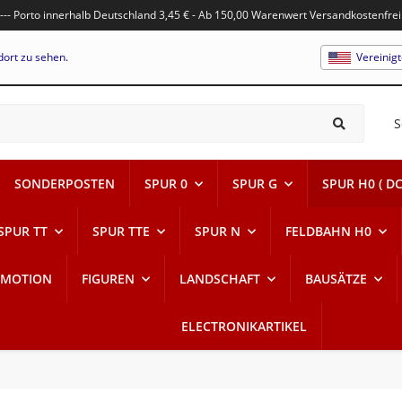
---- Porto innerhalb Deutschland 3,45 € - Ab 150,00 Warenwert Versandkostenfrei
dort zu sehen.
Vereinig
S
SONDERPOSTEN
SPUR 0
SPUR G
SPUR H0 ( DC
SPUR TT
SPUR TTE
SPUR N
FELDBAHN H0
-MOTION
FIGUREN
LANDSCHAFT
BAUSÄTZE
ELECTRONIKARTIKEL