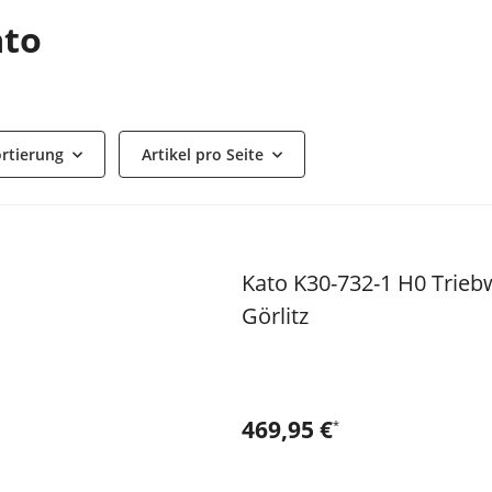
ato
rtierung
Artikel pro Seite
Kato K30-732-1 H0 Trieb
BESTSELLER
Görlitz
469,95 €
*