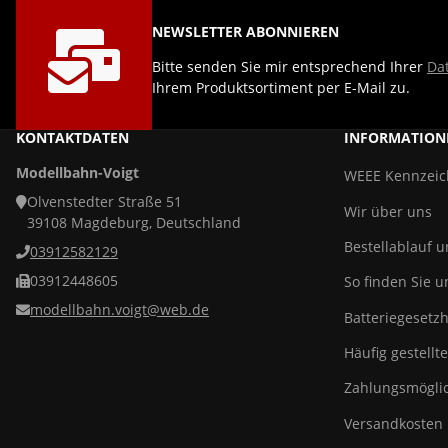
NEWSLETTER ABONNIEREN
Bitte senden Sie mir entsprechend Ihrer
Da
Ihrem Produktsortiment per E-Mail zu.
KONTAKTDATEN
INFORMATION
Modellbahn-Voigt
WEEE Kennzei
Olvenstedter Straße 51
Wir über uns
39108 Magdeburg, Deutschland
Bestellablauf 
03912582129
03912448605
So finden Sie u
modellbahn.voigt@web.de
Batteriegesetz
Häufig gestellt
Zahlungsmöglic
Versandkosten