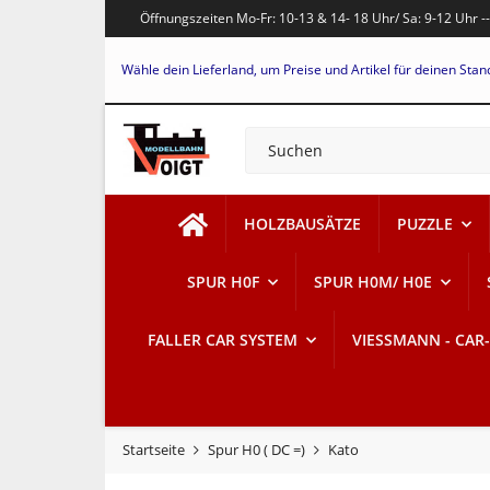
Öffnungszeiten Mo-Fr: 10-13 & 14- 18 Uhr/ Sa: 9-12 Uhr -
Wähle dein Lieferland, um Preise und Artikel für deinen Stan
HOLZBAUSÄTZE
PUZZLE
SPUR H0F
SPUR H0M/ H0E
FALLER CAR SYSTEM
VIESSMANN - CAR
Startseite
Spur H0 ( DC =)
Kato