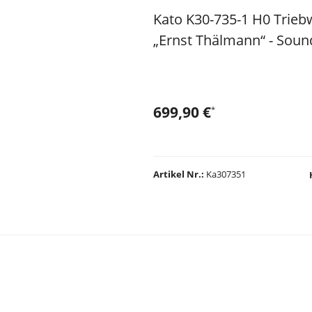
Kato K30-735-1 H0 Triebw
„Ernst Thälmann“ - Soun
699,90 €
*
Artikel Nr.
Ka307351