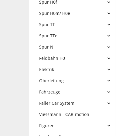
Spur H0f
Spur H0m/ H0e
Spur TT
Spur TTe
Spur N
Feldbahn H0
Elektrik
Oberleitung
Fahrzeuge
Faller Car System
Viessmann - CAR-motion
Figuren