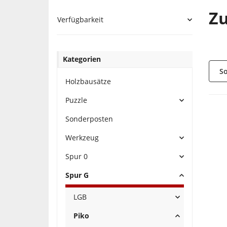
Z
Verfügbarkeit
Kategorien
So
Holzbausätze
Puzzle
Sonderposten
Werkzeug
Spur 0
Spur G
LGB
Piko