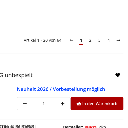
Artikel 1 - 20 von 64
1
2
3
4
G unbespielt
Neuheit 2026 / Vorbestellung möglich
In den Warenkorb
GTIN
4015615365051
Hersteller
Piko