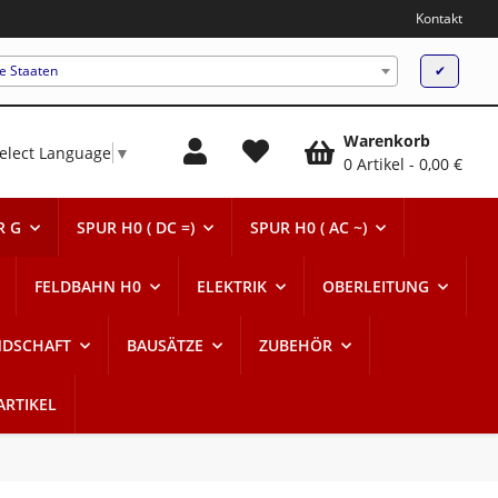
Kontakt
te Staaten
✔
Warenkorb
elect Language
▼
0 Artikel
0,00 €
R G
SPUR H0 ( DC =)
SPUR H0 ( AC ~)
FELDBAHN H0
ELEKTRIK
OBERLEITUNG
NDSCHAFT
BAUSÄTZE
ZUBEHÖR
ARTIKEL