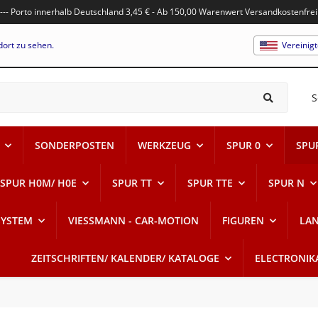
---- Porto innerhalb Deutschland 3,45 € - Ab 150,00 Warenwert Versandkostenfrei
dort zu sehen.
Vereinig
S
SONDERPOSTEN
WERKZEUG
SPUR 0
SPU
SPUR H0M/ H0E
SPUR TT
SPUR TTE
SPUR N
SYSTEM
VIESSMANN - CAR-MOTION
FIGUREN
LA
ZEITSCHRIFTEN/ KALENDER/ KATALOGE
ELECTRONIK