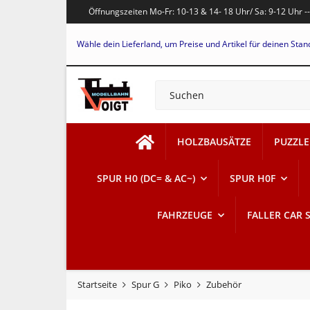
Öffnungszeiten Mo-Fr: 10-13 & 14- 18 Uhr/ Sa: 9-12 Uhr -
Wähle dein Lieferland, um Preise und Artikel für deinen Stan
HOLZBAUSÄTZE
PUZZLE
SPUR H0 (DC= & AC~)
SPUR H0F
FAHRZEUGE
FALLER CAR 
Startseite
Spur G
Piko
Zubehör