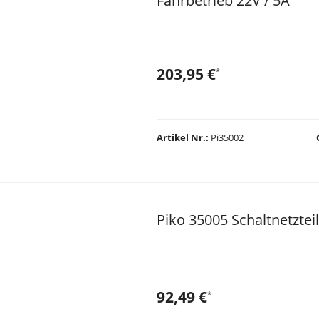
Fahrbetrieb 22V / 5A
203,95 €
*
Artikel Nr.
Pi35002
Piko 35005 Schaltnetztei
92,49 €
*