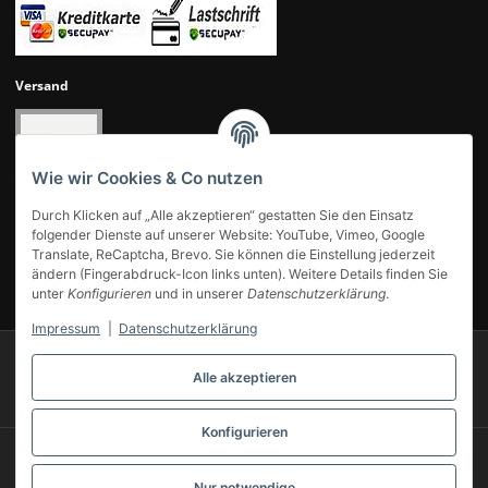
Versand
Wie wir Cookies & Co nutzen
Durch Klicken auf „Alle akzeptieren“ gestatten Sie den Einsatz
folgender Dienste auf unserer Website: YouTube, Vimeo, Google
Translate, ReCaptcha, Brevo. Sie können die Einstellung jederzeit
ändern (Fingerabdruck-Icon links unten). Weitere Details finden Sie
UNSERE KUNDENBEWERTUNGEN
unter
Konfigurieren
und in unserer
Datenschutzerklärung
.
Impressum
|
Datenschutzerklärung
© 2007-2025 Modellbahn Voigt
Besucherzähler: 14034364
Alle akzeptieren
Powered by
JTL-Shop
Konfigurieren
* Alle Preise inkl. gesetzlicher USt., zzgl.
Versand
** Gilt für Lieferungen innerhalb Deutschlands, Lieferzeiten für andere Länder
entnehmen Sie bitte unserer
Versandkostenübersicht
Nur notwendige