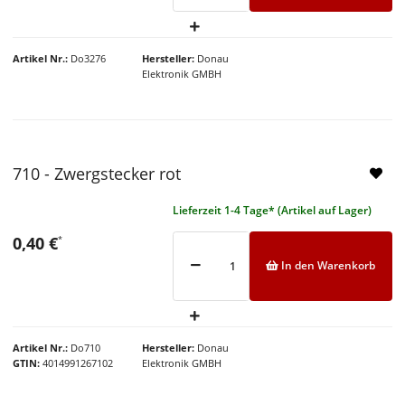
Artikel Nr.
Do3276
Hersteller
Donau
Elektronik GMBH
NEU
710 - Zwergstecker rot
Lieferzeit 1-4 Tage* (Artikel auf Lager)
0,40 €
*
In den Warenkorb
Artikel Nr.
Do710
Hersteller
Donau
GTIN
4014991267102
Elektronik GMBH