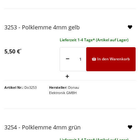
NEU
3253 - Polklemme 4mm gelb
Lieferzeit 1-4 Tage* (Artikel auf Lager)
5,50 €
*
In den Warenkorb
Artikel Nr.
Do3253
Hersteller
Donau
Elektronik GMBH
NEU
3254 - Polklemme 4mm grün
Lieferzeit 1-4 Tage* (Artikel auf Lager)