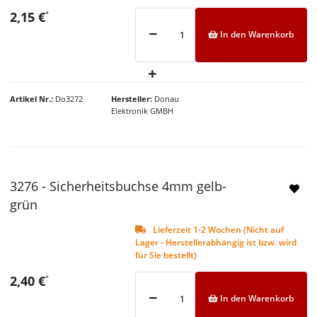
2,15 €
*
In den Warenkorb
Artikel Nr.
Do3272
Hersteller
Donau
Elektronik GMBH
3276 - Sicherheitsbuchse 4mm gelb-
NEU
grün
Lieferzeit 1-2 Wochen (Nicht auf
Lager - Herstellerabhängig ist bzw. wird
für Sie bestellt)
2,40 €
*
In den Warenkorb