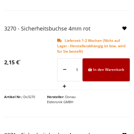
NEU
3270 - Sicherheitsbuchse 4mm rot
Lieferzeit 1-2 Wochen (Nicht auf
Lager - Herstellerabhängig ist bzw. wird
für Sie bestellt)
2,15 €
*
In den Warenkorb
Artikel Nr.
Do3270
Hersteller
Donau
Elektronik GMBH
NEU