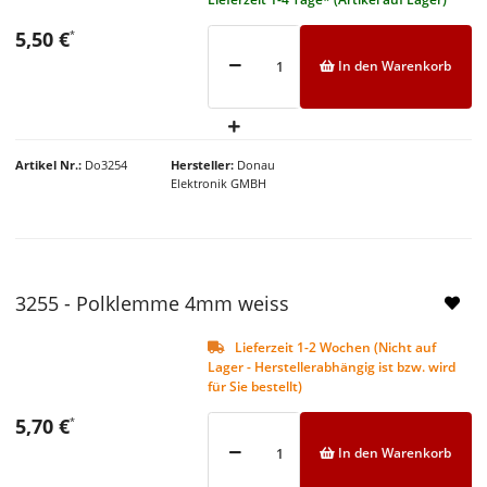
5,50 €
*
In den Warenkorb
Artikel Nr.
Do3254
Hersteller
Donau
Elektronik GMBH
NEU
3255 - Polklemme 4mm weiss
Lieferzeit 1-2 Wochen (Nicht auf
Lager - Herstellerabhängig ist bzw. wird
für Sie bestellt)
5,70 €
*
In den Warenkorb