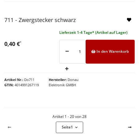
NEU
711 - Zwergstecker schwarz
Lieferzeit 1-4 Tage* (Artikel auf Lager)
0,40 €
*
In den Warenkorb
Artikel Nr.
Do711
Hersteller
Donau
GTIN
4014991267119
Elektronik GMBH
Artikel 1 - 20 von 28
Seite
1