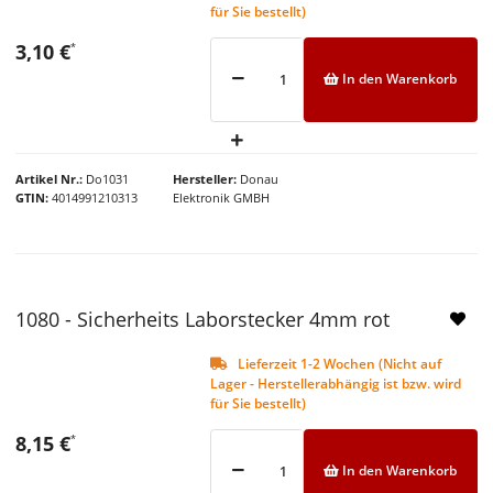
für Sie bestellt)
3,10 €
*
In den Warenkorb
Artikel Nr.
Do1031
Hersteller
Donau
GTIN
4014991210313
Elektronik GMBH
NEU
1080 - Sicherheits Laborstecker 4mm rot
Lieferzeit 1-2 Wochen (Nicht auf
Lager - Herstellerabhängig ist bzw. wird
für Sie bestellt)
8,15 €
*
In den Warenkorb