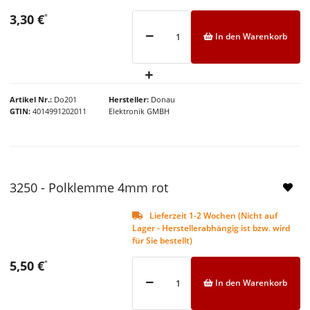
3,30 €
*
In den Warenkorb
Artikel Nr.
Do201
Hersteller
Donau
GTIN
4014991202011
Elektronik GMBH
NEU
3250 - Polklemme 4mm rot
Lieferzeit 1-2 Wochen (Nicht auf
Lager - Herstellerabhängig ist bzw. wird
für Sie bestellt)
5,50 €
*
In den Warenkorb