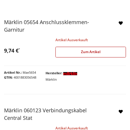
Märklin 05654 Anschlussklemmen-
Garnitur
Artikel Ausverkauft
9,74 €
*
Zum Artikel
Artikel Nr.
Mae5654
Hersteller
GTIN
4001883056548
Märklin
Märklin 060123 Verbindungskabel
Central Stat
Artikel Ausverkauft