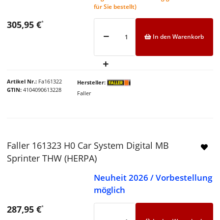
für Sie bestellt)
305,95 €
*
In den Warenkorb
Artikel Nr.
Fa161322
Hersteller
GTIN
4104090613228
Faller
Faller 161323 H0 Car System Digital MB
Sprinter THW (HERPA)
Neuheit 2026 / Vorbestellung
möglich
287,95 €
*