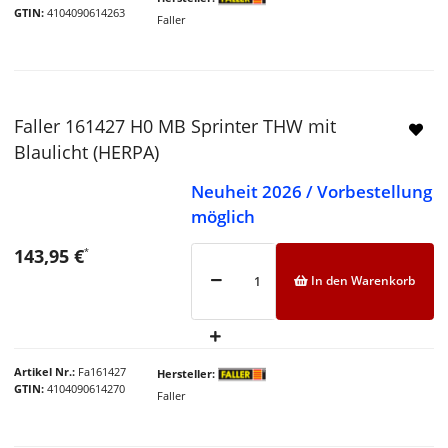
GTIN
4104090614263
Faller
Faller 161427 H0 MB Sprinter THW mit
Blaulicht (HERPA)
Neuheit 2026 / Vorbestellung
möglich
143,95 €
*
In den Warenkorb
Artikel Nr.
Fa161427
Hersteller
GTIN
4104090614270
Faller