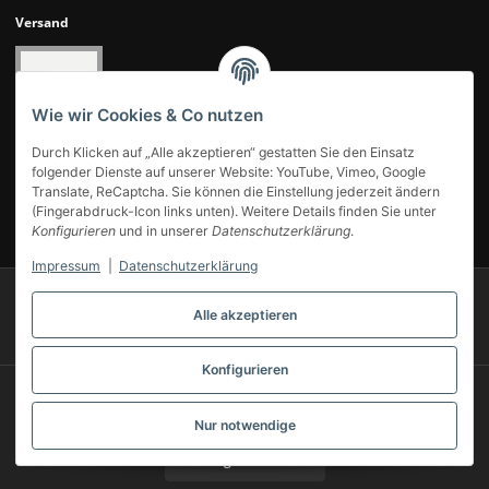
Versand
Wie wir Cookies & Co nutzen
Durch Klicken auf „Alle akzeptieren“ gestatten Sie den Einsatz
folgender Dienste auf unserer Website: YouTube, Vimeo, Google
Translate, ReCaptcha. Sie können die Einstellung jederzeit ändern
(Fingerabdruck-Icon links unten). Weitere Details finden Sie unter
UNSERE KUNDENBEWERTUNGEN
Konfigurieren
und in unserer
Datenschutzerklärung
.
Impressum
|
Datenschutzerklärung
© 2007-2025 Modellbahn Voigt
Besucherzähler: 13999480
Alle akzeptieren
Powered by
JTL-Shop
Konfigurieren
* Alle Preise inkl. gesetzlicher USt., zzgl.
Versand
** Gilt für Lieferungen innerhalb Deutschlands, Lieferzeiten für andere Länder
entnehmen Sie bitte unserer
Versandkostenübersicht
Nur notwendige
Vertrag widerrufen