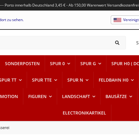
---- Porto innerhalb Deutschland 3,45 € - Ab 150,00 Warenwert Versandkostenfrei
dort zu sehen.
Vereinig
S
SONDERPOSTEN
SPUR 0
SPUR G
SPUR H0 ( DC
SPUR TT
SPUR TTE
SPUR N
FELDBAHN H0
-MOTION
FIGUREN
LANDSCHAFT
BAUSÄTZE
ELECTRONIKARTIKEL
serei