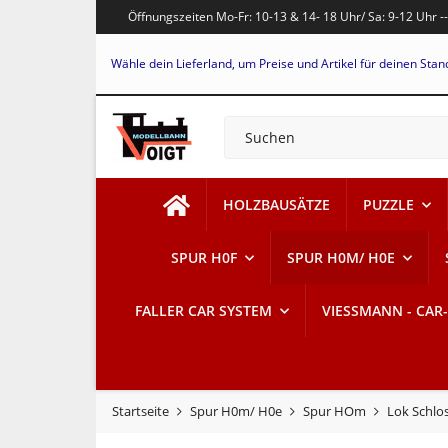
Öffnungszeiten Mo-Fr: 10-13 & 14- 18 Uhr/ Sa: 9-12 Uhr -
Wähle dein Lieferland, um Preise und Artikel für deinen Stan
HOLZBAUSÄTZE
PUZZLE
SPUR H0F
SPUR H0M/ H0E
FALLER CAR SYSTEM
VIESSMANN - CAR
Startseite
Spur H0m/ H0e
Spur HOm
Lok Schlos