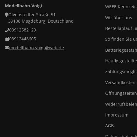
Modellbahn-Voigt
WEEE Kennzei
Olvenstedter Straße 51
Wir über uns
39108 Magdeburg, Deutschland
Bestellablauf 
03912582129
03912448605
So finden Sie u
modellbahn.voigt@web.de
Batteriegesetz
Häufig gestellt
Zahlungsmöglic
Versandkosten
Öffnungszeiten
Widerrufsbeleh
Impressum
AGB
Datenschutzer