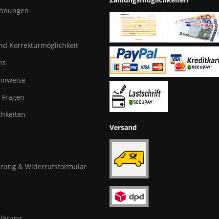
chnungen
und Korrekturmöglichkeit
ns
hinweise
e Fragen
hkeiten
Versand
rung & Widerrufsformular
klärung