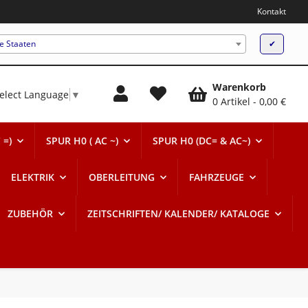
Kontakt
te Staaten
✔
Warenkorb
elect Language
▼
0 Artikel
0,00 €
 =)
SPUR H0 ( AC ~)
SPUR H0 (DC= & AC~)
ELEKTRIK
OBERLEITUNG
FAHRZEUGE
ZUBEHÖR
ZEITSCHRIFTEN/ KALENDER/ KATALOGE