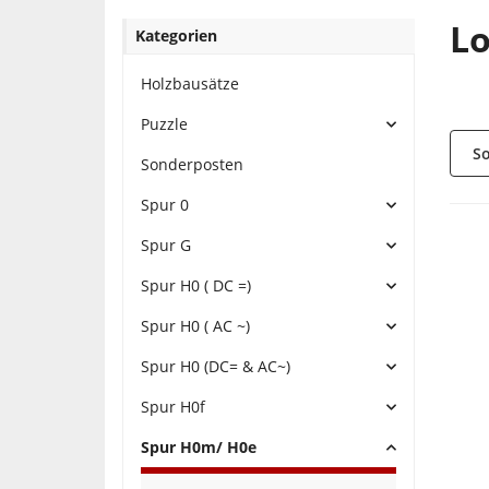
Lo
Kategorien
Holzbausätze
Puzzle
So
Sonderposten
Spur 0
Spur G
Spur H0 ( DC =)
Spur H0 ( AC ~)
Spur H0 (DC= & AC~)
Spur H0f
Spur H0m/ H0e