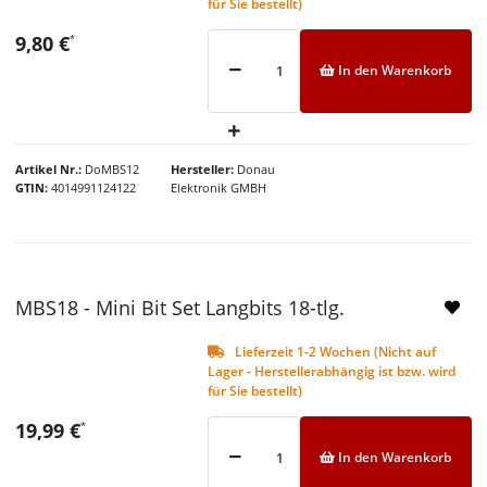
für Sie bestellt)
9,80 €
*
In den Warenkorb
Artikel Nr.
DoMBS12
Hersteller
Donau
GTIN
4014991124122
Elektronik GMBH
NEU
MBS18 - Mini Bit Set Langbits 18-tlg.
Lieferzeit 1-2 Wochen (Nicht auf
Lager - Herstellerabhängig ist bzw. wird
für Sie bestellt)
19,99 €
*
In den Warenkorb