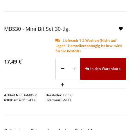
NEU
MBS30 - Mini Bit Set 30-tlg.
Lieferzeit 1-2 Wochen (Nicht auf
Lager - Herstellerabhängig ist bzw. wird
für Sie bestellt)
17,49 €
*
In den Warenkorb
Artikel Nr.
DoMBS30
Hersteller
Donau
GTIN
4014991124306
Elektronik GMBH