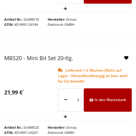
Artikel Nr.
DoMBS18
Hersteller
Donau
GTIN
4014991124184
Elektronik GMBH
NEU
MBS20 - Mini Bit Set 20-tlg.
Lieferzeit 1-2 Wochen (Nicht auf
Lager - Herstellerabhängig ist bzw. wird
für Sie bestellt)
21,99 €
*
In den Warenkorb
Artikel Nr.
DoMBS20
Hersteller
Donau
GTIN
4014991124207
Elektronik GMBH