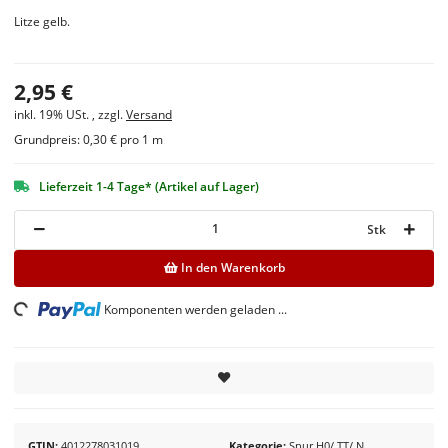
Litze gelb.
2,95 €
inkl. 19% USt. , zzgl.
Versand
Grundpreis:
0,30 € pro 1 m
Lieferzeit 1-4 Tage* (Artikel auf Lager)
Stk
In den Warenkorb
ing...
Komponenten werden geladen ...
GTIN
4012278031019
Kategorie
Spur H0/ TT/ N