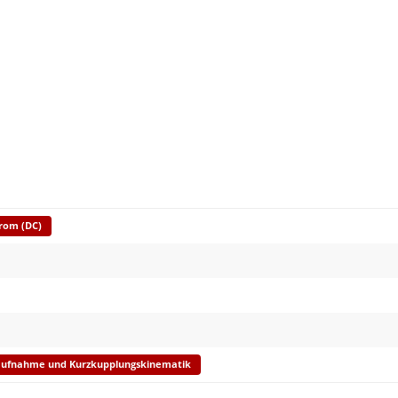
trom (DC)
aufnahme und Kurzkupplungskinematik