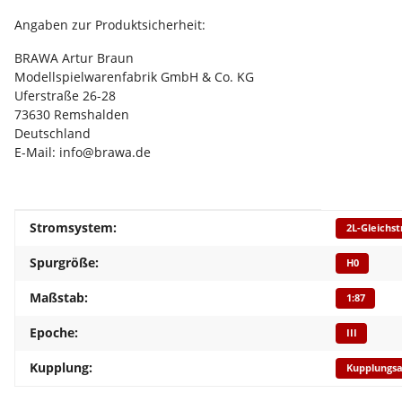
Angaben zur Produktsicherheit:
BRAWA Artur Braun
Modellspielwarenfabrik GmbH & Co. KG
Uferstraße 26-28
73630 Remshalden
Deutschland
E-Mail: info@brawa.de
Produkteigenschaft
Wert
Stromsystem:
2L-Gleichs
Spurgröße:
H0
Maßstab:
1:87
Epoche:
III
Kupplung:
Kupplungs