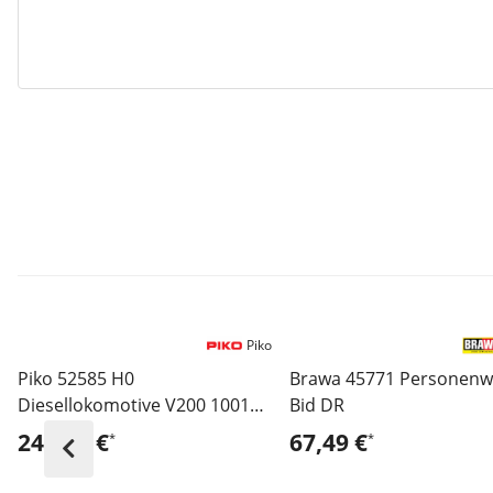
Piko
Piko 52585 H0
Brawa 45771 Personen
Diesellokomotive V200 1001
Bid DR
DR III Messe Leipzig - Sound
249,95 €
67,49 €
*
*
Version