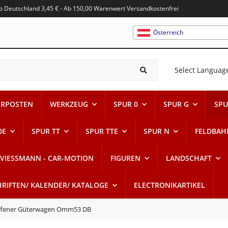
alb Deutschland 3,45 € - Ab 150,00 Warenwert Versandkostenfrei
Österreich
Select Languag
RPOSTEN
WERKZEUG
SPUR 0
SPUR G
SPU
0E
SPUR TT
SPUR TTE
SPUR N
FELDBAH
VIESSMANN - CAR-MOTION
FIGUREN
LANDSCHAFT
HRIFTEN/ KALENDER/ KATALOGE
ELECTRONIKARTIKEL
ffener Güterwagen Omm53 DB