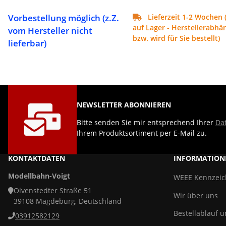
Vorbestellung möglich (z.Z.
Lieferzeit 1-2 Wochen 
auf Lager - Herstellerabhän
vom Hersteller nicht
bzw. wird für Sie bestellt)
lieferbar)
NEWSLETTER ABONNIEREN
Bitte senden Sie mir entsprechend Ihrer
Da
Ihrem Produktsortiment per E-Mail zu.
KONTAKTDATEN
INFORMATION
Modellbahn-Voigt
WEEE Kennzei
Olvenstedter Straße 51
Wir über uns
39108 Magdeburg, Deutschland
Bestellablauf 
03912582129