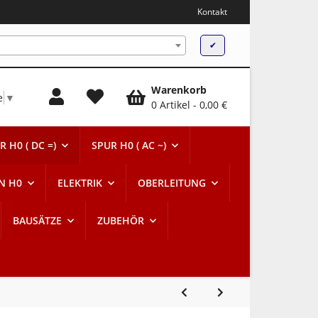
Kontakt
✔
Warenkorb
e
▼
0 Artikel
0,00 €
R H0 ( DC =)
SPUR H0 ( AC ~)
N H0
ELEKTRIK
OBERLEITUNG
BAUSÄTZE
ZUBEHÖR