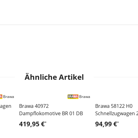
Ähnliche Artikel
Brawa
Brawa
wagen
Brawa 40972
Brawa 58122 H0
Dampflokomotive BR 01 DB
Schnellzugwagen 2
B4ümg-63 DB - LE
419,95 €
94,99 €
*
*
Innenbeleuchtung