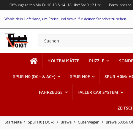
Öffnungszeiten Mo-Fr: 10-13 & 14- 18 Uhr/ Sa: 9-12 Uhr ----- Porto innerh
Wähle dein Lieferland, um Preise und Artikel für deinen Standort zu sehen.
HOLZBAUSÄTZE
PUZZLE
SONDE
SPUR H0 (DC= & AC~)
SPUR H0F
SPUR H0M/ H
FAHRZEUGE
FALLER CAR SYSTEM
ZEITSC
Startseite
Spur H0 ( DC =)
Brawa
Güterwagen
Brawa 50056 O