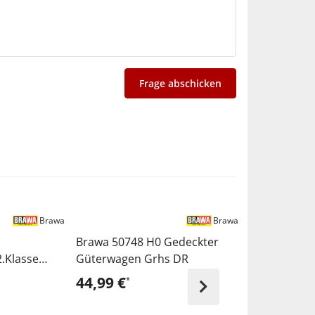
Frage abschicken
Brawa
Brawa
Brawa 50748 H0 Gedeckter
Trix 25323 
.Klasse
Güterwagen Grhs DR
BR 18 323 D
D
44,99 €
589,00 €
*
*