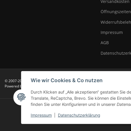
Versandkosten
Öffnungszeiten
Widerrufsbeleh
Impressum
AGB
Datenschutzer
Wie wir Cookies & Co nutzen
© 2007-2025 Modellbahn Voigt
Besucherzähler: 14033336
Powered by
JTL-Shop
Durch Klicken auf „Alle akzeptieren“ gestatten Sie 
Translate, ReCaptcha, Brevo. Sie können die Einstell
finden Sie unter
Konfigurieren
und in unserer
Datens
** Gilt für Lieferungen i
Impressum
|
Datenschutzerklärung