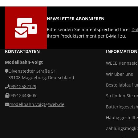
NEWSLETTER ABONNIEREN
Bitte senden Sie mir entsprechend Ihrer
Da
Ihrem Produktsortiment per E-Mail zu.
KONTAKTDATEN
INFORMATION
Modellbahn-Voigt
WEEE Kennzei
Olvenstedter Straße 51
Wir über uns
39108 Magdeburg, Deutschland
Bestellablauf 
03912582129
03912448605
So finden Sie u
modellbahn.voigt@web.de
Batteriegesetz
Häufig gestellt
Zahlungsmöglic