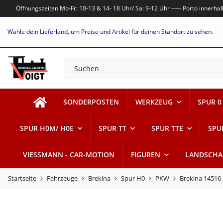
Öffnungszeiten Mo-Fr: 10-13 & 14- 18 Uhr/ Sa: 9-12 Uhr ----- Porto innerh
Wähle dein Lieferland, um Preise und Artikel für deinen Standort zu sehen.
SONDERPOSTEN
WERKZEUG
SPUR 0
SPUR H0M/ H0E
SPUR TT
SPUR TTE
SPU
VIESSMANN - CAR-MOTION
FIGUREN
LANDSCHA
Startseite
Fahrzeuge
Brekina
Spur H0
PKW
Brekina 14516 