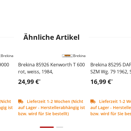
Ähnliche Artikel
Brekina
Brekina
9000
Brekina 85926 Kenworth T 600
Brekina 85295 DAF
rot, weiss, 1984,
SZM Wg. 79 1962, S
Loon,
24,99 €
16,99 €
*
*
(Nicht
Lieferzeit 1-2 Wochen (Nicht
Lieferzeit 1-2 W
gig ist
auf Lager - Herstellerabhängig ist
auf Lager - Herstell
bzw. wird für Sie bestellt)
bzw. wird für Sie bes