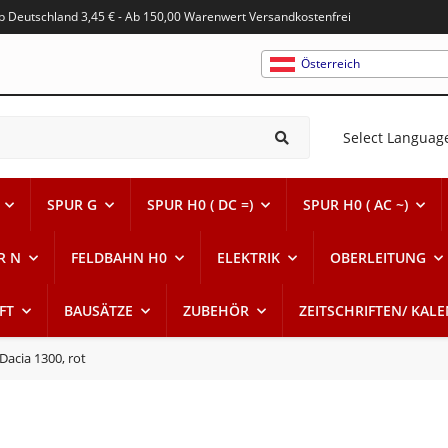
alb Deutschland 3,45 € - Ab 150,00 Warenwert Versandkostenfrei
Österreich
Select Languag
SPUR G
SPUR H0 ( DC =)
SPUR H0 ( AC ~)
R N
FELDBAHN H0
ELEKTRIK
OBERLEITUNG
FT
BAUSÄTZE
ZUBEHÖR
ZEITSCHRIFTEN/ KAL
Dacia 1300, rot