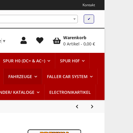
Kontakt
✔
Warenkorb
e
▼
0 Artikel
0,00 €
SPUR H0 (DC= & AC~)
SPUR H0F
FAHRZEUGE
FALLER CAR SYSTEM
ENDER/ KATALOGE
ELECTRONIKARTIKEL