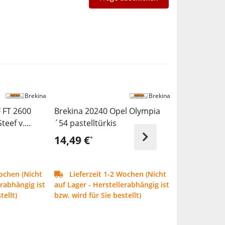
Brekina
Brekina
 FT 2600
Brekina 20240 Opel Olympia
Brekina 196
teef v.
´54 pastelltürkis
Country Squi
14,49 €
17,99 €
*
*
ochen (Nicht
Lieferzeit 1-2 Wochen (Nicht
Lieferzei
erabhängig ist
auf Lager - Herstellerabhängig ist
auf Lager - H
tellt)
bzw. wird für Sie bestellt)
bzw. wird für 