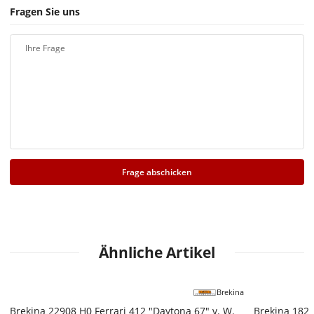
Fragen Sie uns
Ihre Frage
Frage abschicken
Ähnliche Artikel
Brekina
Brekina 22908 H0 Ferrari 412 "Daytona 67" v. W.
Brekina 1820