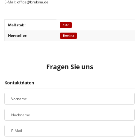
E-Mail: office@brekina.de
Produkteigenschaft
Wert
Maßstab:
1:87
Hersteller:
Brekina
Fragen Sie uns
Kontaktdaten
Vorname
Nachname
E-Mail