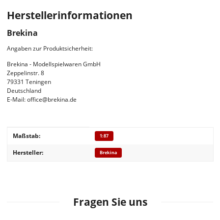
Herstellerinformationen
Brekina
Angaben zur Produktsicherheit:
Brekina - Modellspielwaren GmbH
Zeppelinstr. 8
79331 Teningen
Deutschland
E-Mail: office@brekina.de
Produkteigenschaft
Wert
Maßstab:
1:87
Hersteller:
Brekina
Fragen Sie uns