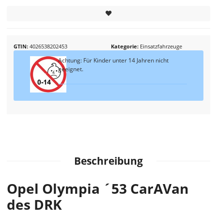
GTIN
4026538202453
Kategorie
Einsatzfahrzeuge
Achtung: Für Kinder unter 14 Jahren nicht
geeignet.
Beschreibung
Opel Olympia ´53 CarAVan
des DRK