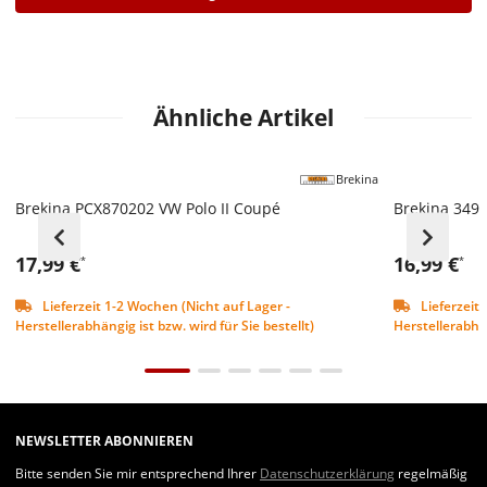
Ähnliche Artikel
Brekina
Brekina PCX870202 VW Polo II Coupé
Brekina 3493
17,99 €
16,99 €
*
*
Lieferzeit 1-2 Wochen (Nicht auf Lager -
Lieferzeit 
Herstellerabhängig ist bzw. wird für Sie bestellt)
Herstellerabhän
NEWSLETTER ABONNIEREN
Bitte senden Sie mir entsprechend Ihrer
Datenschutzerklärung
regelmäßig