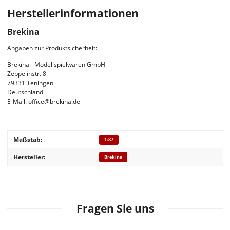
Herstellerinformationen
Brekina
Angaben zur Produktsicherheit:
Brekina - Modellspielwaren GmbH
Zeppelinstr. 8
79331 Teningen
Deutschland
E-Mail: office@brekina.de
Produkteigenschaft
Wert
Maßstab:
1:87
Hersteller:
Brekina
Fragen Sie uns