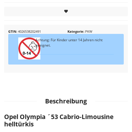
GTIN
4026538202491
Kategorie
PKW
Achtung: Für Kinder unter 14 Jahren nicht
geeignet.
Beschreibung
Opel Olympia ´53 Cabrio-Limousine
helltürkis