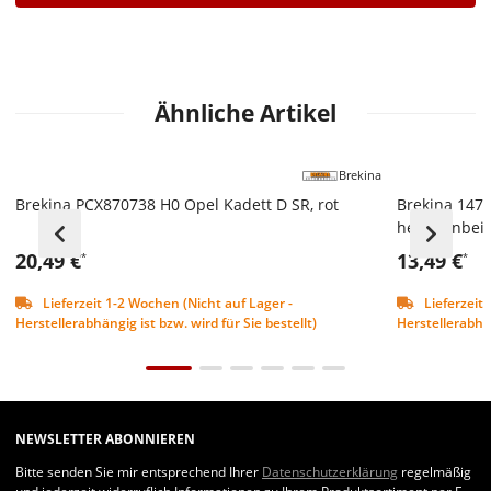
Ähnliche Artikel
Brekina
Brekina PCX870738 H0 Opel Kadett D SR, rot
Brekina 1475
hellelfenbei
20,49 €
13,49 €
*
*
Lieferzeit 1-2 Wochen (Nicht auf Lager -
Lieferzeit 
Herstellerabhängig ist bzw. wird für Sie bestellt)
Herstellerabhän
NEWSLETTER ABONNIEREN
Bitte senden Sie mir entsprechend Ihrer
Datenschutzerklärung
regelmäßig