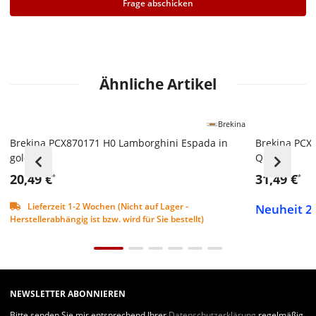
Frage abschicken
Ähnliche Artikel
Brekina
Brekina PCX870171 H0 Lamborghini Espada in
Brekina PCX
gold
Queens
20,49 €
31,49 €
*
*
Lieferzeit 1-2 Wochen (Nicht auf Lager -
Neuheit 20
Herstellerabhängig ist bzw. wird für Sie bestellt)
NEWSLETTER ABONNIEREN
Bitte senden Sie mir entsprechend Ihrer
Datenschutzerklärung
regelmäßig