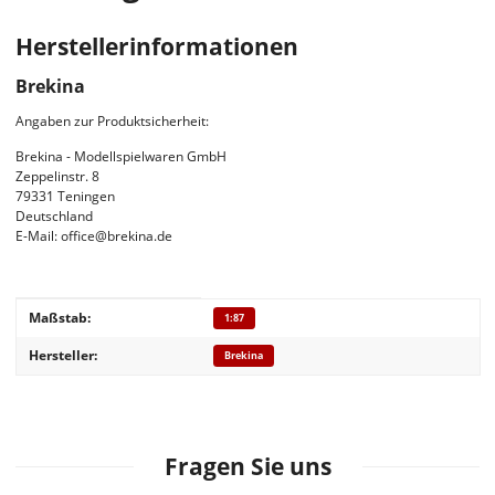
Herstellerinformationen
Brekina
Angaben zur Produktsicherheit:
Brekina - Modellspielwaren GmbH
Zeppelinstr. 8
79331 Teningen
Deutschland
E-Mail: office@brekina.de
Produkteigenschaft
Wert
Maßstab:
1:87
Hersteller:
Brekina
Fragen Sie uns