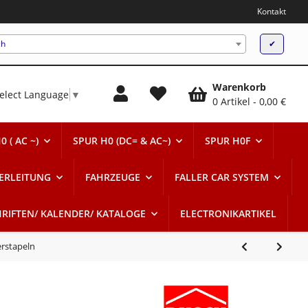
Kontakt
ch
✔
Warenkorb
elect Language
▼
0 Artikel
0,00 €
 ( AC ~)
SPUR H0 (DC= & AC~)
SPUR H0F
ERLEITUNG
FAHRZEUGE
FALLER CAR SYSTEM
HRIFTEN/ KALENDER/ KATALOGE
ELECTRONIKARTIKEL
erstapeln