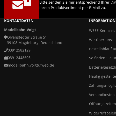
Bitte senden Sie mir entsprechend Ihrer
Da
Ihrem Produktsortiment per E-Mail zu.
KONTAKTDATEN
INFORMATION
Modellbahn-Voigt
WEEE Kennzei
Olvenstedter Straße 51
Wir über uns
39108 Magdeburg, Deutschland
Bestellablauf 
03912582129
03912448605
So finden Sie u
modellbahn.voigt@web.de
Batteriegesetz
Häufig gestellt
Zahlungsmöglic
Versandkosten
Öffnungszeiten
Widerrufsbeleh