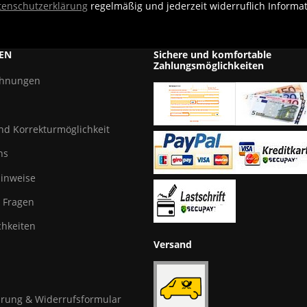
tenschutzerklärung
regelmäßig und jederzeit widerruflich Informa
EN
Sichere und komfortable
Zahlungsmöglichkeiten
chnungen
und Korrekturmöglichkeit
ns
hinweise
e Fragen
hkeiten
Versand
rung & Widerrufsformular