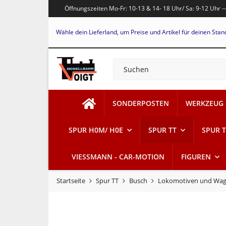
Öffnungszeiten Mo-Fr: 10-13 & 14- 18 Uhr/ Sa: 9-12 Uhr -
Wähle dein Lieferland, um Preise und Artikel für deinen Stan
SONDERPOSTEN
WERKZEUG
SPUR H0M/ H0E
SPUR TT
SPUR T
VIESSMANN - CAR-MOTION
FIGUREN
Startseite
Spur TT
Busch
Lokomotiven und Wa