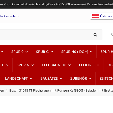
---- Porto innerhalb Deutschland 3,45 € - Ab 150,00 Warenwert Versandkostenfrei
dort zu sehen.
Österrei
S
SPUR 0
SPUR G
SPUR H0 ( DC =)
SPUR H0
TE
SPUR N
FELDBAHN H0
ELEKTRIK
OB
LANDSCHAFT
BAUSÄTZE
ZUBEHÖR
ZEITSC
gen
Busch 31518 TT Flachwagen mit Rungen Ks [3300] - Beladen mit Brett