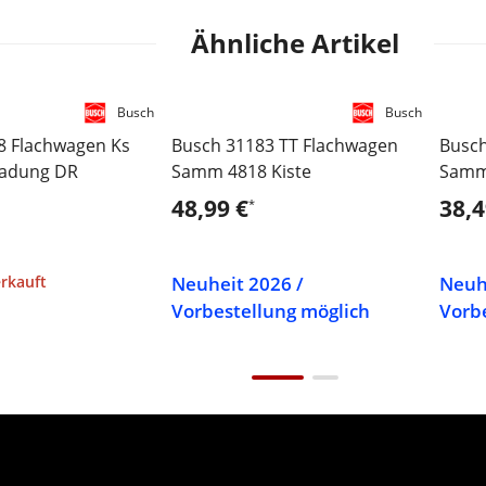
Ähnliche Artikel
Busch
Busch
8 Flachwagen Ks
Busch 31183 TT Flachwagen
Busch
Ladung DR
Samm 4818 Kiste
Samm
48,99 €
38,4
*
Neuheit 2026 /
Neuh
erkauft
Vorbestellung möglich
Vorb