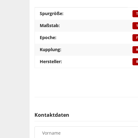
Produkteigenschaft
Wert
Spurgröße:
T
Maßstab:
1
Epoche:
I
Kupplung:
K
Hersteller:
B
Kontaktdaten
Vorname