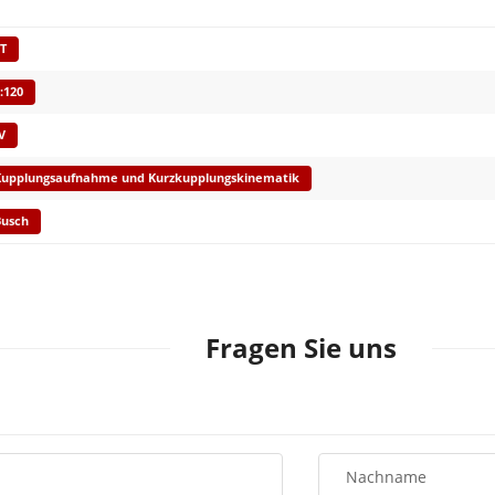
T
:120
V
upplungsaufnahme und Kurzkupplungskinematik
usch
Fragen Sie uns
Nachname