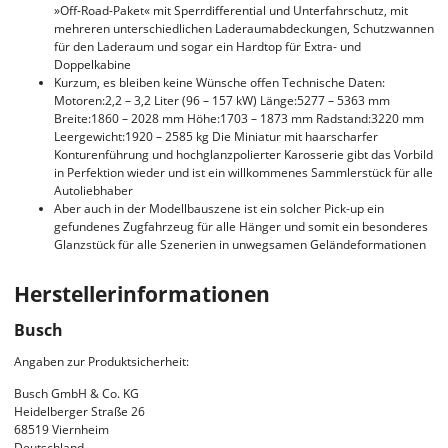
»Off-Road-Paket« mit Sperrdifferential und Unterfahrschutz, mit
mehreren unterschiedlichen Laderaumabdeckungen, Schutzwannen
für den Laderaum und sogar ein Hardtop für Extra- und
Doppelkabine
Kurzum, es bleiben keine Wünsche offen Technische Daten:
Motoren:2,2 – 3,2 Liter (96 – 157 kW) Länge:5277 – 5363 mm
Breite:1860 – 2028 mm Höhe:1703 – 1873 mm Radstand:3220 mm
Leergewicht:1920 – 2585 kg Die Miniatur mit haarscharfer
Konturenführung und hochglanzpolierter Karosserie gibt das Vorbild
in Perfektion wieder und ist ein willkommenes Sammlerstück für alle
Autoliebhaber
Aber auch in der Modellbauszene ist ein solcher Pick-up ein
gefundenes Zugfahrzeug für alle Hänger und somit ein besonderes
Glanzstück für alle Szenerien in unwegsamen Geländeformationen
Herstellerinformationen
Busch
Angaben zur Produktsicherheit:
Busch GmbH & Co. KG
Heidelberger Straße 26
68519 Viernheim
Deutschland