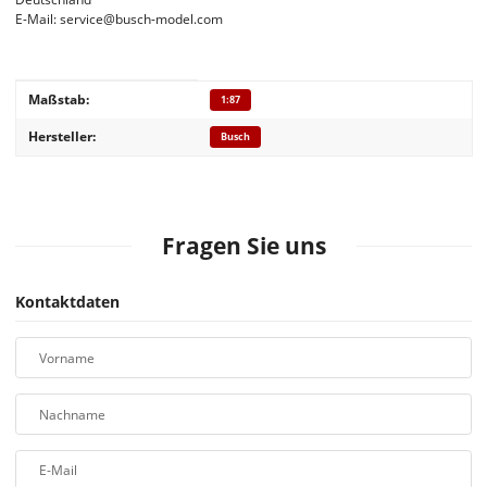
E-Mail: service@busch-model.com
Produkteigenschaft
Wert
Maßstab:
1:87
Hersteller:
Busch
Fragen Sie uns
Kontaktdaten
Vorname
Nachname
E-Mail