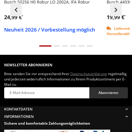
Busch 50256 H0 Robur LO 2002A, IFA Robur
Busch 4493
24,99 €
19,99 €
*
*
Neuheit 2026 / Vorbestellung möglich
Lieferzeit 
Herstellerabhän
NEWSLETTER ABONNIEREN
Bitte senden Sie mir entsprechend Ihrer
Datenschutzerklärung
regelmäßig
und jederzeit widerruflich Informationen zu Ihrem Produktsortiment per E-
Mail zu.
Abonnieren
Newsletter Abonnieren
KONTAKTDATEN
INFORMATIONEN
Sichere und komfortable Zahlungsmöglichkeiten