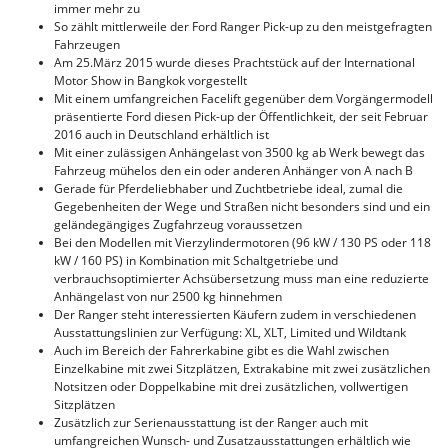
immer mehr zu
So zählt mittlerweile der Ford Ranger Pick-up zu den meistgefragten
Fahrzeugen
Am 25.März 2015 wurde dieses Prachtstück auf der International
Motor Show in Bangkok vorgestellt
Mit einem umfangreichen Facelift gegenüber dem Vorgängermodell
präsentierte Ford diesen Pick-up der Öffentlichkeit, der seit Februar
2016 auch in Deutschland erhältlich ist
Mit einer zulässigen Anhängelast von 3500 kg ab Werk bewegt das
Fahrzeug mühelos den ein oder anderen Anhänger von A nach B
Gerade für Pferdeliebhaber und Zuchtbetriebe ideal, zumal die
Gegebenheiten der Wege und Straßen nicht besonders sind und ein
geländegängiges Zugfahrzeug voraussetzen
Bei den Modellen mit Vierzylindermotoren (96 kW / 130 PS oder 118
kW / 160 PS) in Kombination mit Schaltgetriebe und
verbrauchsoptimierter Achsübersetzung muss man eine reduzierte
Anhängelast von nur 2500 kg hinnehmen
Der Ranger steht interessierten Käufern zudem in verschiedenen
Ausstattungslinien zur Verfügung: XL, XLT, Limited und Wildtank
Auch im Bereich der Fahrerkabine gibt es die Wahl zwischen
Einzelkabine mit zwei Sitzplätzen, Extrakabine mit zwei zusätzlichen
Notsitzen oder Doppelkabine mit drei zusätzlichen, vollwertigen
Sitzplätzen
Zusätzlich zur Serienausstattung ist der Ranger auch mit
umfangreichen Wunsch- und Zusatzausstattungen erhältlich wie