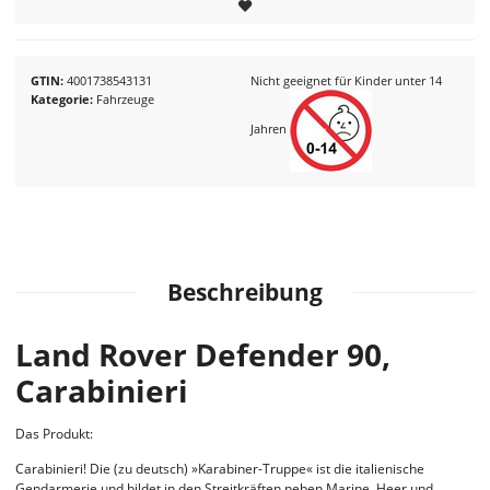
GTIN
4001738543131
Nicht geeignet für Kinder unter 14
Kategorie
Fahrzeuge
Jahren
Beschreibung
Land Rover Defender 90,
Carabinieri
Das Produkt:
Carabinieri! Die (zu deutsch) »Karabiner-Truppe« ist die italienische
Gendarmerie und bildet in den Streitkräften neben Marine, Heer und