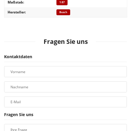
Produkteigenschaft
Wert
Maßstab:
1:87
Hersteller:
Busch
Fragen Sie uns
Kontaktdaten
Vorname
Nachname
E-Mail
Fragen Sie uns
Ihre Frage