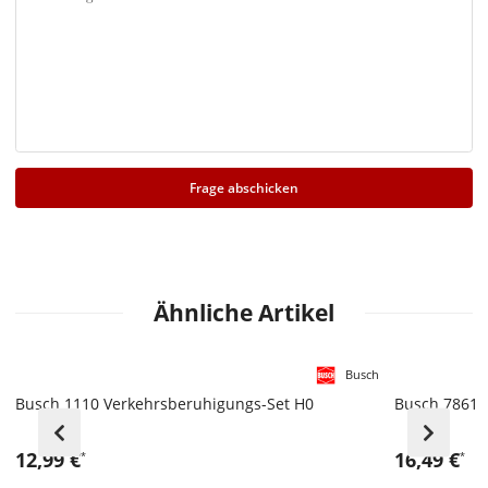
Frage abschicken
Ähnliche Artikel
Busch
Busch 1110 Verkehrsberuhigungs-Set H0
Busch 7861 
12,99 €
16,49 €
*
*