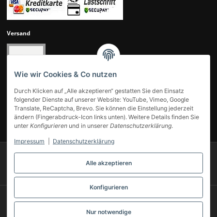
Versand
Wie wir Cookies & Co nutzen
Durch Klicken auf „Alle akzeptieren“ gestatten Sie den Einsatz
folgender Dienste auf unserer Website: YouTube, Vimeo, Google
Translate, ReCaptcha, Brevo. Sie können die Einstellung jederzeit
ändern (Fingerabdruck-Icon links unten). Weitere Details finden Sie
UNSERE KUNDENBEWERTUNGEN
unter
Konfigurieren
und in unserer
Datenschutzerklärung
.
Impressum
|
Datenschutzerklärung
© 2007-2025 Modellbahn Voigt
Besucherzähler: 14017908
Alle akzeptieren
Powered by
JTL-Shop
Konfigurieren
* Alle Preise inkl. gesetzlicher USt., zzgl.
Versand
** Gilt für Lieferungen innerhalb Deutschlands, Lieferzeiten für andere Länder
entnehmen Sie bitte unserer
Versandkostenübersicht
Nur notwendige