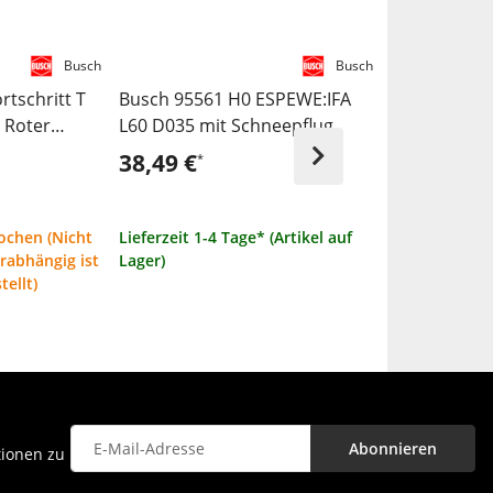
Busch
Busch
rtschritt T
Busch 95561 H0 ESPEWE:IFA
Busch 49278
 Roter
L60 D035 mit Schneepflug
»Facelift«, 
38,49 €
19,99 €
*
*
ochen (Nicht
Lieferzeit 1-4 Tage* (Artikel auf
Lieferzei
erabhängig ist
Lager)
auf Lager - H
tellt)
bzw. wird für 
Abonnieren
tionen zu
Newsletter Abonnieren