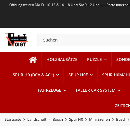
Öffnungszeiten Mo-Fr: 10-13 & 14- 18 Uhr/ Sa: 9-12 Uhr ----- Porto innerh
HOLZBAUSÄTZE
PUZZLE
SONDE
SPUR H0 (DC= & AC~)
SPUR H0F
SPUR H0M/ H
FAHRZEUGE
FALLER CAR SYSTEM
ZEITSC
Startseite
Landschaft
Busch
Spur H0
Mini Szenen
Busch 7