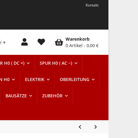
Kontakt
Warenkorb
e
▼
0 Artikel
0,00 €
R H0 ( DC =)
SPUR H0 ( AC ~)
N H0
ELEKTRIK
OBERLEITUNG
BAUSÄTZE
ZUBEHÖR