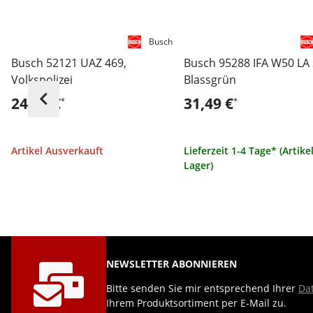
Busch
Busch 52121 UAZ 469,
Busch 95288 IFA W50 LA 
Volkspolizei
Blassgrün
24,99 €
31,49 €
*
*
Artikel Ausverkauft
Lieferzeit 1-4 Tage* (Artike
Lager)
NEWSLETTER ABONNIEREN
Bitte senden Sie mir entsprechend Ihrer
Da
Ihrem Produktsortiment per E-Mail zu.