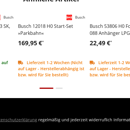
Busch
Busch
3 SK,
Busch 12018 H0 Start-Set
Busch 53806 H0 Fo
»Parkbahn«
088 Anhänger LPG
Oktober
169,95 €
22,49 €
*
*
l auf
Lieferzeit 1-2 Wochen (Nicht
Lieferzeit 1-2 W
auf Lager - Herstellerabhängig ist
auf Lager - Herstell
bzw. wird für Sie bestellt)
bzw. wird für Sie bes
tenschutzerklärung
regelmäßig und jederzeit widerruflich Informa