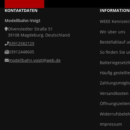
KONTAKTDATEN
INFORMATION
Modellbahn-Voigt
WEEE Kennzei
Olvenstedter Straße 51
Wir über uns
39108 Magdeburg, Deutschland
Bestellablauf 
03912582129
03912448605
So finden Sie u
modellbahn.voigt@web.de
Batteriegesetz
Häufig gestellt
Zahlungsmöglic
Versandkosten
Öffnungszeiten
Widerrufsbeleh
Impressum