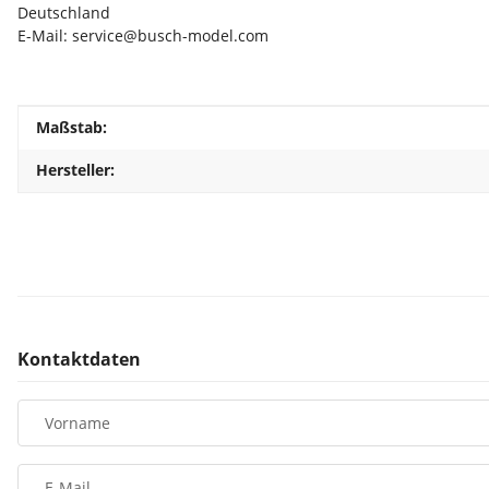
Deutschland
E-Mail: service@busch-model.com
Produkteigenschaft
Wert
Maßstab:
Hersteller:
Kontaktdaten
Vorname
E-Mail