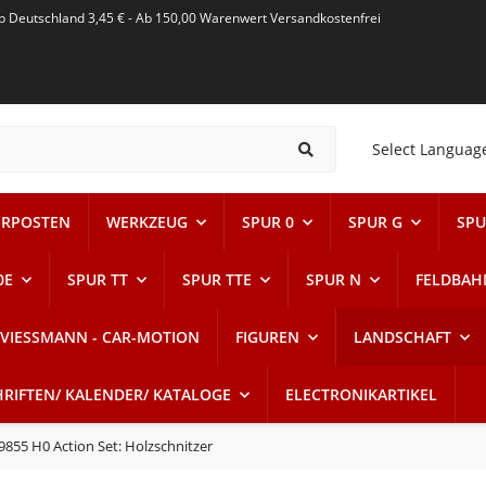
alb Deutschland 3,45 € - Ab 150,00 Warenwert Versandkostenfrei
Select Languag
RPOSTEN
WERKZEUG
SPUR 0
SPUR G
SPU
0E
SPUR TT
SPUR TTE
SPUR N
FELDBAH
VIESSMANN - CAR-MOTION
FIGUREN
LANDSCHAFT
HRIFTEN/ KALENDER/ KATALOGE
ELECTRONIKARTIKEL
9855 H0 Action Set: Holzschnitzer