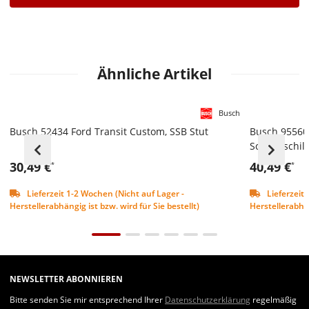
Ähnliche Artikel
Busch
Busch 52434 Ford Transit Custom, SSB Stut
Busch 95560 
Schneeschil
30,49 €
40,49 €
*
*
Lieferzeit 1-2 Wochen (Nicht auf Lager -
Lieferzeit 
Herstellerabhängig ist bzw. wird für Sie bestellt)
Herstellerabhän
NEWSLETTER ABONNIEREN
Bitte senden Sie mir entsprechend Ihrer
Datenschutzerklärung
regelmäßig