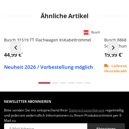
Ähnliche Artikel
Busch
Busch 31519 TT Flachwagen KsKabeltrommel
Busch 8868 T
Schäferhun
44,99 €
19,99 €
*
*
Neuheit 2026 / Vorbestellung möglich
Lieferzeit 
Herstellerabhän
NEWSLETTER ABONNIEREN
Bitte senden Sie mir entsprechend Ihrer
Datenschutzerklärung
regelmäßig
und jederzeit widerruflich Informationen zu Ihrem Produktsortiment per E-
Mail zu.
Abonnieren