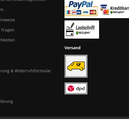
ns
hinweise
e Fragen
hkeiten
Versand
rung & Widerrufsformular
klärung