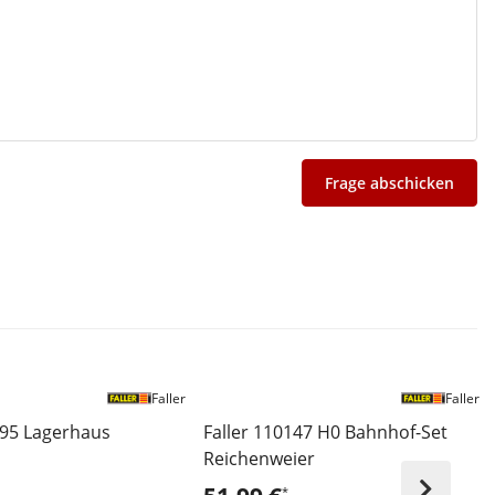
Frage abschicken
Faller
Faller
795 Lagerhaus
Faller 110147 H0 Bahnhof-Set
Reichenweier
*