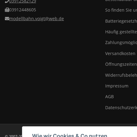
03912582129
03912448605
So finden Sie u
modellbahn.voigt@web.de
Batteriegesetz
Häufig gestellt
Zahlungsmöglic
Versandkosten
Öffnungszeiten
Widerrufsbeleh
Impressum
AGB
Datenschutzer
Wie wir Cookies & Co nutzen
© 2007-2025 Modellbahn Voigt
Besucherzähler: 14020504