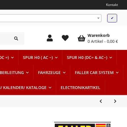
Kontakt
✔
Warenkorb
0 Artikel
0,00 €
DC =)
SPUR H0 ( AC ~)
SPUR H0 (DC= & AC~)
BERLEITUNG
FAHRZEUGE
FALLER CAR SYSTEM
N/ KALENDER/ KATALOGE
ELECTRONIKARTIKEL