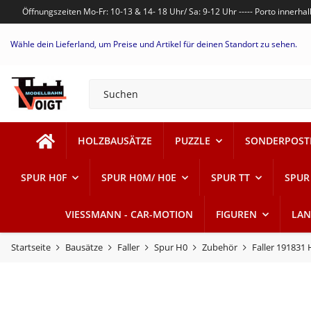
Öffnungszeiten Mo-Fr: 10-13 & 14- 18 Uhr/ Sa: 9-12 Uhr ----- Porto innerh
Wähle dein Lieferland, um Preise und Artikel für deinen Standort zu sehen.
HOLZBAUSÄTZE
PUZZLE
SONDERPOST
SPUR H0F
SPUR H0M/ H0E
SPUR TT
SPUR
VIESSMANN - CAR-MOTION
FIGUREN
LAN
Startseite
Bausätze
Faller
Spur H0
Zubehör
Faller 191831