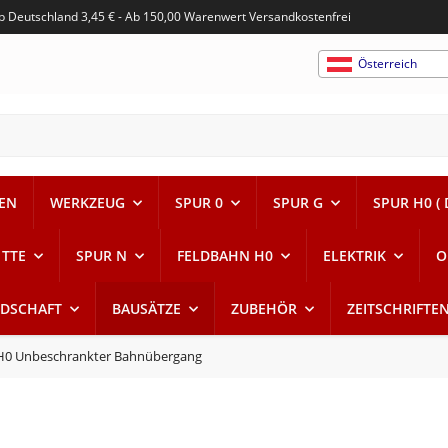
alb Deutschland 3,45 € - Ab 150,00 Warenwert Versandkostenfrei
Österreich
EN
WERKZEUG
SPUR 0
SPUR G
SPUR H0 ( 
 TTE
SPUR N
FELDBAHN H0
ELEKTRIK
O
DSCHAFT
BAUSÄTZE
ZUBEHÖR
ZEITSCHRIFTE
 H0 Unbeschrankter Bahnübergang