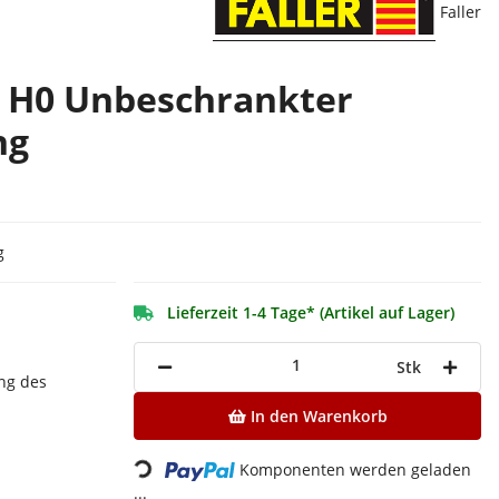
Faller
1 H0 Unbeschrankter
ng
g
Lieferzeit 1-4 Tage* (Artikel auf Lager)
Stk
ng des
In den Warenkorb
Loading...
Komponenten werden geladen
...