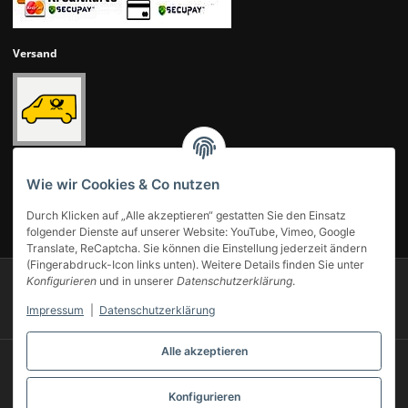
Versand
Wie wir Cookies & Co nutzen
Durch Klicken auf „Alle akzeptieren“ gestatten Sie den Einsatz
UNSERE KUNDENBEWERTUNGEN
folgender Dienste auf unserer Website: YouTube, Vimeo, Google
Translate, ReCaptcha. Sie können die Einstellung jederzeit ändern
(Fingerabdruck-Icon links unten). Weitere Details finden Sie unter
Konfigurieren
und in unserer
Datenschutzerklärung
.
© 2007-2025 Modellbahn Voigt
Besucherzähler: 14011159
Powered by
JTL-Shop
Impressum
|
Datenschutzerklärung
Alle akzeptieren
* Alle Preise inkl. gesetzlicher USt., zzgl.
Versand
** Gilt für Lieferungen innerhalb Deutschlands, Lieferzeiten für andere Länder
entnehmen Sie bitte unserer
Versandkostenübersicht
Konfigurieren