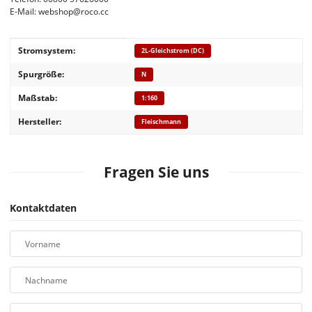
E-Mail: webshop@roco.cc
Produkteigenschaft
Wert
Stromsystem:
2L-Gleichstrom (DC)
Spurgröße:
N
Maßstab:
1:160
Hersteller:
Fleischmann
Fragen Sie uns
Kontaktdaten
Vorname
Nachname