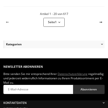
Artikel 1 - 20 von 617
Seite
1
Kategorien
NEWSLETTER ABONNIEREN
Bitte senden Sie mir entsprechend Ihrer
Datenschutzerklärung
regelmäßig
und jederzeit widerruflich Informationen zu Ihrem Produktsortiment per E-
Mail zu.
Abonnieren
Newsletter Abonnieren
KONTAKTDATEN