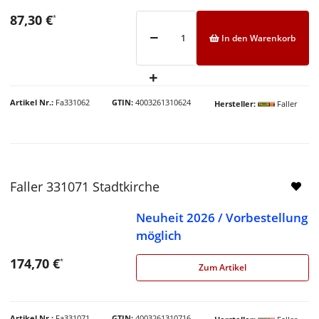
87,30 €
*
In den Warenkorb
Artikel Nr.
Fa331062
GTIN
4003261310624
Hersteller
Faller
Faller 331071 Stadtkirche
Neuheit 2026 / Vorbestellung
möglich
174,70 €
*
Zum Artikel
Artikel Nr.
Fa331071
GTIN
4003261310716