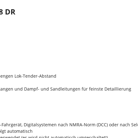
8 DR
n engen Lok-Tender-Abstand
tangen und Dampf- und Sandleitungen für feinste Detaillierung
-Fahrgerät, Digitalsystemen nach NMRA-Norm (DCC) oder nach Sel
olgt automatisch
verwendet (es wird nicht automatisch umgeschaltet!)