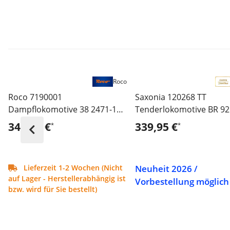
Roco
Roco 7190001
Saxonia 120268 TT
Dampflokomotive 38 2471-1
Tenderlokomotive BR 92
DR - Sound Version
Ep.III - Sound Version
349,95 €
339,95 €
*
*
Neuheit 2026 /
Lieferzeit 1-2 Wochen (Nicht
auf Lager - Herstellerabhängig ist
Vorbestellung möglich
bzw. wird für Sie bestellt)