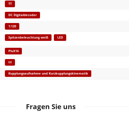
TT
DC Digitaldecoder
1:120
Spitzenbeleuchtung weiß
LED
PluX16
III
Kupplungsaufnahme und Kurzkupplungskinematik
Fragen Sie uns