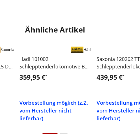
Ähnliche Artikel
Saxonia
Hädl
Hädl 101002
Saxonia 120262 TT
.5 DR
Schlepptenderlokomotive BR
Schlepptenderlok
55 2778 DR
03.10 DR III - Sou
359,95 €
439,95 €
*
*
Vorbestellung möglich (z.Z.
Vorbestellung mög
vom Hersteller nicht
vom Hersteller n
lieferbar)
lieferbar)