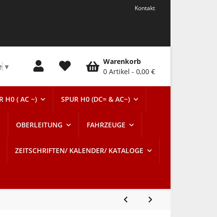
Kontakt
Warenkorb
e
▼
0 Artikel
0,00 €
 H0 ( AC ~)
SPUR H0 (DC= & AC~)
OBERLEITUNG
FAHRZEUGE
ZEITSCHRIFTEN/ KALENDER/ KATALOGE