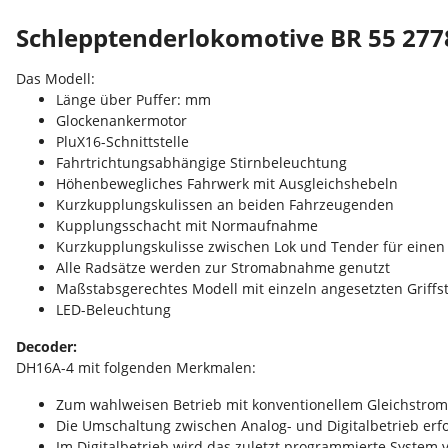
Schlepptenderlokomotive BR 55 277
Das Modell:
Länge über Puffer: mm
Glockenankermotor
PluX16-Schnittstelle
Fahrtrichtungsabhängige Stirnbeleuchtung
Höhenbewegliches Fahrwerk mit Ausgleichshebeln
Kurzkupplungskulissen an beiden Fahrzeugenden
Kupplungsschacht mit Normaufnahme
Kurzkupplungskulisse zwischen Lok und Tender für eine
Alle Radsätze werden zur Stromabnahme genutzt
Maßstabsgerechtes Modell mit einzeln angesetzten Griffs
LED-Beleuchtung
Decoder:
DH16A-4 mit folgenden Merkmalen:
Zum wahlweisen Betrieb mit konventionellem Gleichstrom
Die Umschaltung zwischen Analog- und Digitalbetrieb erf
Im Digitalbetrieb wird das zuletzt programmierte System 