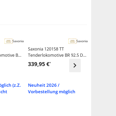
Saxonia
Saxonia
Saxonia 120158 TT
Saxonia 120
omotive BR
Tenderlokomotive BR 92.5 DB
Schlepptend
nd Version
Ep.III - Sound Version
22 013, T34
339,95 €
439,95 €
*
*
Version - Ep I
lich (z.Z.
Neuheit 2026 /
Neuheit 20
icht
Vorbestellung möglich
Vorbestell