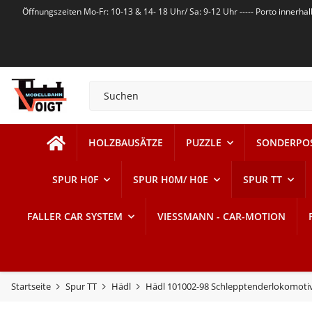
Öffnungszeiten Mo-Fr: 10-13 & 14- 18 Uhr/ Sa: 9-12 Uhr ----- Porto innerh
HOLZBAUSÄTZE
PUZZLE
SONDERPO
SPUR H0F
SPUR H0M/ H0E
SPUR TT
FALLER CAR SYSTEM
VIESSMANN - CAR-MOTION
Startseite
Spur TT
Hädl
Hädl 101002-98 Schlepptenderlokomotive