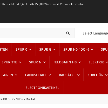
alb Deutschland 3,45 € - Ab 150,00 Warenwert Versandkostenfrei
Select Languag
STEN
SPUR 0
SPUR G
SPUR H0 ( DC =)
SPUR
SPUR TTE
SPUR N
FELDBAHN H0
ELEKTRIK
FIGUREN
LANDSCHAFT
BAUSÄTZE
ZUBEHÖR
ELECTRONIKARTIKEL
 BR 55 2778 DR - Digital