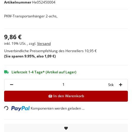
Artikelnummer
He052450004
PKW-Transportanhänger 2-achs,
9,86 €
inkl. 19% USt. , zzgl.
Versand
Unverbindliche Preisempfehlung des Herstellers
10,95 €
(Sie sparen
9.95%
, also
1,09 €
)
Lieferzeit 1-4 Tage* (Artikel auf Lager)
Stk
In den Warenkorb
oading...
Komponenten werden geladen ...