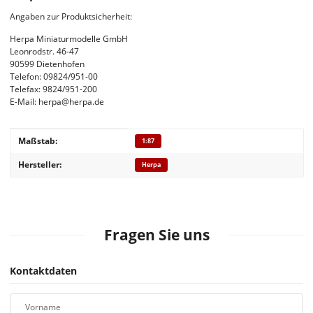
Angaben zur Produktsicherheit:
Herpa Miniaturmodelle GmbH
Leonrodstr. 46-47
90599 Dietenhofen
Telefon: 09824/951-00
Telefax: 9824/951-200
E-Mail: herpa@herpa.de
Produkteigenschaft
Wert
Maßstab:
1:87
Hersteller:
Herpa
Fragen Sie uns
Kontaktdaten
Vorname