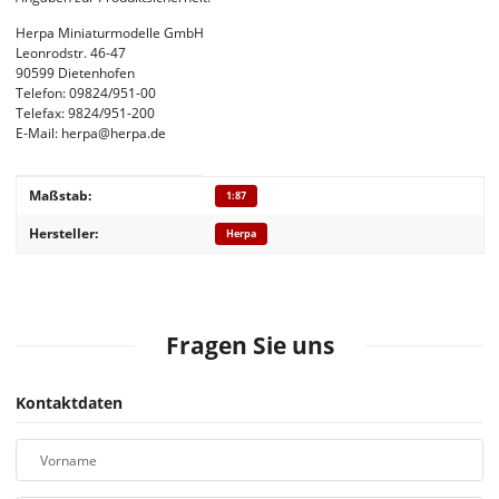
Herpa Miniaturmodelle GmbH
Leonrodstr. 46-47
90599 Dietenhofen
Telefon: 09824/951-00
Telefax: 9824/951-200
E-Mail: herpa@herpa.de
Produkteigenschaft
Wert
Maßstab:
1:87
Hersteller:
Herpa
Fragen Sie uns
Kontaktdaten
Vorname