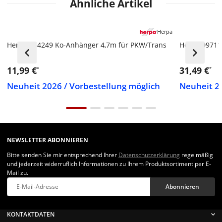
Ähnliche Artikel
Herpa
Herpa 054249 Ko-Anhänger 4,7m für PKW/Trans
Herpa 09711
11,99 €
31,49 €
*
*
Neuheit 2026 / Vorbestellung möglich
Neuheit 20
NEWSLETTER ABONNIEREN
Bitte senden Sie mir entsprechend Ihrer
Datenschutzerklärung
regelmäßig
und jederzeit widerruflich Informationen zu Ihrem Produktsortiment per E-
Mail zu.
Abonnieren
Newsletter Abonnieren
KONTAKTDATEN