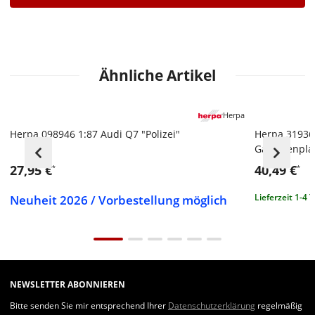
Ähnliche Artikel
Herpa
Herpa 098946 1:87 Audi Q7 "Polizei"
Herpa 31936
Gardinenpla
27,95 €
40,49 €
*
*
Neuheit 2026 / Vorbestellung möglich
Lieferzeit 1-4 
NEWSLETTER ABONNIEREN
Bitte senden Sie mir entsprechend Ihrer
Datenschutzerklärung
regelmäßig