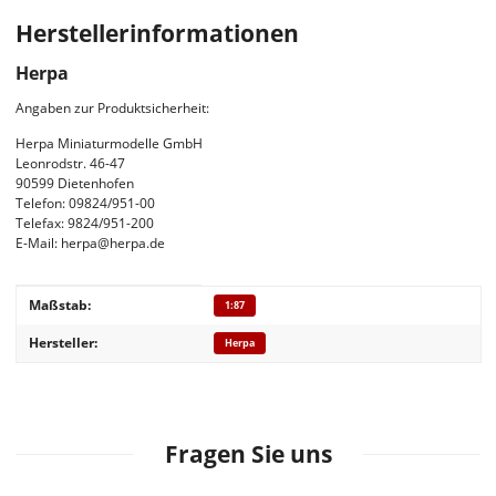
Herstellerinformationen
Herpa
Angaben zur Produktsicherheit:
Herpa Miniaturmodelle GmbH
Leonrodstr. 46-47
90599 Dietenhofen
Telefon: 09824/951-00
Telefax: 9824/951-200
E-Mail: herpa@herpa.de
Produkteigenschaft
Wert
Maßstab:
1:87
Hersteller:
Herpa
Fragen Sie uns