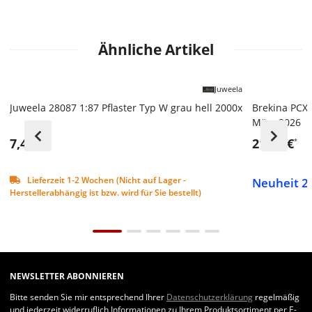
Ähnliche Artikel
Juweela
Juweela 28087 1:87 Pflaster Typ W grau hell 2000x
Brekina PCX8
März 2026
7,49 €
21,99 €
*
*
Lieferzeit 1-2 Wochen (Nicht auf Lager -
Neuheit 20
Herstellerabhängig ist bzw. wird für Sie bestellt)
NEWSLETTER ABONNIEREN
Bitte senden Sie mir entsprechend Ihrer
Datenschutzerklärung
regelmäßig
und jederzeit widerruflich Informationen zu Ihrem Produktsortiment per E-