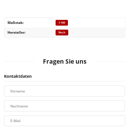
Produkteigenschaft
Wert
Maßstab:
1:160
Hersteller:
Noch
Fragen Sie uns
Kontaktdaten
Vorname
Nachname
E-Mail