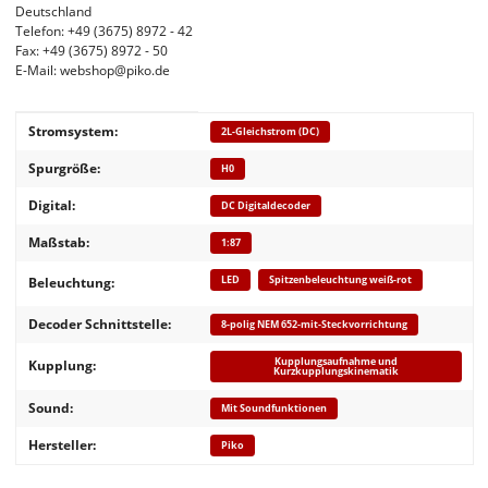
Deutschland
Telefon: +49 (3675) 8972 - 42
Fax: +49 (3675) 8972 - 50
E-Mail: webshop@piko.de
Produkteigenschaft
Wert
Stromsystem:
2L-Gleichstrom (DC)
Spurgröße:
H0
Digital:
DC Digitaldecoder
Maßstab:
1:87
LED
Spitzenbeleuchtung weiß-rot
Beleuchtung:
Decoder Schnittstelle:
8-polig NEM 652-mit-Steckvorrichtung
Kupplungsaufnahme und
Kupplung:
Kurzkupplungskinematik
Sound:
Mit Soundfunktionen
Hersteller:
Piko