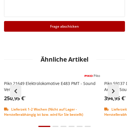
Frage abschicken
Ähnliche Artikel
Piko
Piko 21649 Elektrolokomotive E483 PMT - Sound
Piko 59137 D
Version
Arriva - Sou
250,95 €
394,95 €
*
*
Lieferzeit 1-2 Wochen (Nicht auf Lager -
Lieferzeit 
Herstellerabhängig ist bzw. wird für Sie bestellt)
Herstellerabhän