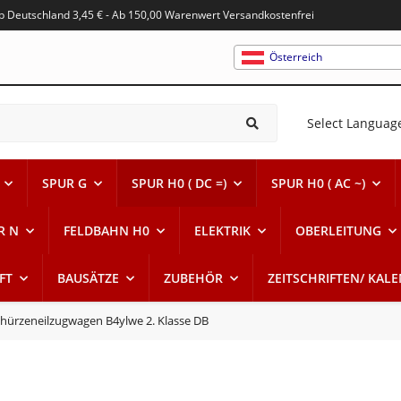
alb Deutschland 3,45 € - Ab 150,00 Warenwert Versandkostenfrei
Österreich
Select Languag
SPUR G
SPUR H0 ( DC =)
SPUR H0 ( AC ~)
R N
FELDBAHN H0
ELEKTRIK
OBERLEITUNG
FT
BAUSÄTZE
ZUBEHÖR
ZEITSCHRIFTEN/ KAL
chürzeneilzugwagen B4ylwe 2. Klasse DB