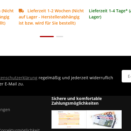
 (Nicht
Lieferzeit 1-2 Wochen (Nicht
Lieferzeit 1-4 Tage* (
ängig
auf Lager - Herstellerabhängig
Lager)
lt)
ist bzw. wird für Sie bestellt)
tenschutzerklärung
regelmäßig und jederzeit widerruflich
r E-Mail zu.
News
Sichere und komfortable
Zahlungsmöglichkeiten
ungen
Korrekturmöglichkeit