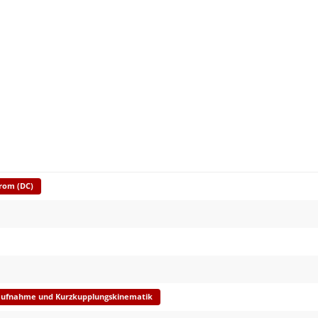
trom (DC)
aufnahme und Kurzkupplungskinematik