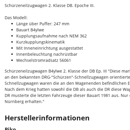
Schürzeneilzugwagen 2. Klasse DB. Epoche III.
Das Modell:
Länge über Puffer: 247 mm
Bauart B4ylwe
Kupplungsaufnahme nach NEM 362
Kurzkupplungskinematik
Mit Inneneinrichtung ausgestattet
Innenbeleuchtung nachrüstbar
Wechselstromradsatz 56061
Schürzeneilzugwagen B4ylwe 2. Klasse der DB Ep. III "Diese m
an den bekannten DRG-"Schürzen"-Schnellzugwagen orientierten
Schnellzugwagen waren die an den Wagenenden befindlichen Ein
Nach dem Krieg hatten sowohl die DB als auch die DR diese Wag
DR musterte die letzten Fahrzeuge dieser Bauart 1981 aus. Nu
Nürnberg erhalten."
Herstellerinformationen
Piko