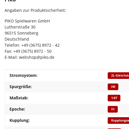
Angaben zur Produktsicherheit:
PIKO Spielwaren GmbH
Lutherstraße 30
96515 Sonneberg
Deutschland
Telefon: +49 (3675) 8972 - 42
Fax: +49 (3675) 8972 - 50
E-Mail: webshop@piko.de
Produkteigenschaft
Wert
Stromsystem:
2L-Gleichs
Spurgröße:
H0
Maßstab:
1:87
Epoche:
III
Kupplung:
Kupplungs