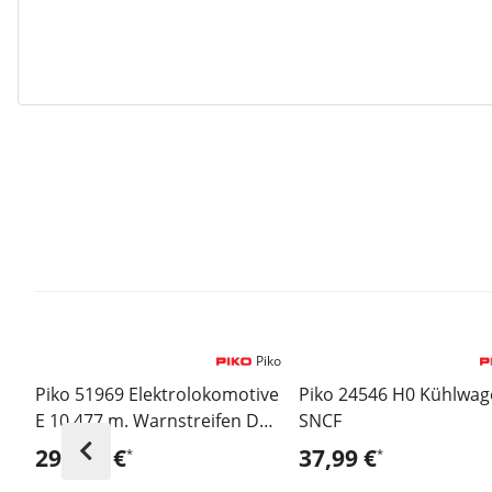
Piko
Piko 51969 Elektrolokomotive
Piko 24546 H0 Kühlwa
E 10 477 m. Warnstreifen DB -
SNCF
Sound Version
295,95 €
37,99 €
*
*