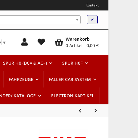
Kontakt
✔
Warenkorb
e
▼
0 Artikel
0,00 €
SPUR H0 (DC= & AC~)
SPUR H0F
FAHRZEUGE
FALLER CAR SYSTEM
ENDER/ KATALOGE
ELECTRONIKARTIKEL