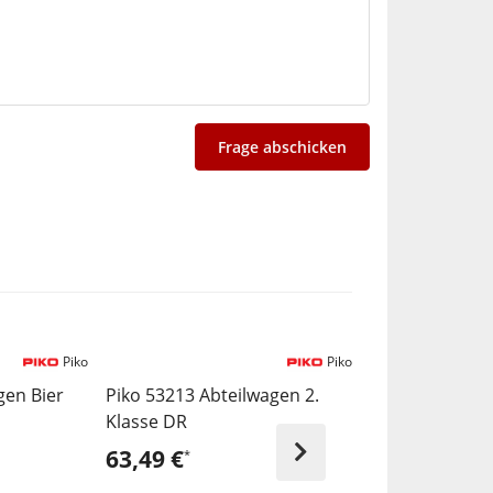
Frage abschicken
Piko
Piko
gen Bier
Piko 53213 Abteilwagen 2.
Piko 52796 Die
Klasse DR
Rh 554 SNCB
63,49 €
304,95 €
*
*