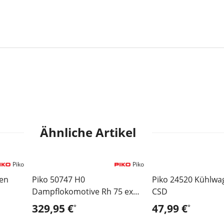
Ähnliche Artikel
Piko
Piko
NEU
gen
Piko 50747 H0
Piko 24520 Kühlwa
Dampflokomotive Rh 75 ex
CSD
BR 91 NS III - Sound Version
329,95 €
47,99 €
*
*