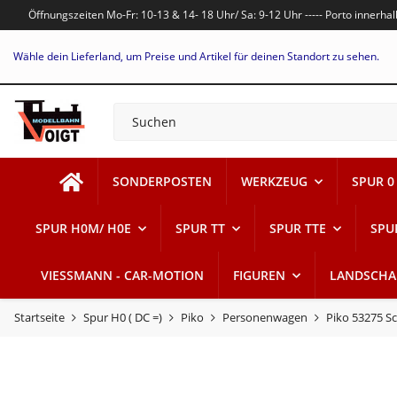
Öffnungszeiten Mo-Fr: 10-13 & 14- 18 Uhr/ Sa: 9-12 Uhr ----- Porto innerh
Wähle dein Lieferland, um Preise und Artikel für deinen Standort zu sehen.
SONDERPOSTEN
WERKZEUG
SPUR 0
SPUR H0M/ H0E
SPUR TT
SPUR TTE
SPU
VIESSMANN - CAR-MOTION
FIGUREN
LANDSCHA
Startseite
Spur H0 ( DC =)
Piko
Personenwagen
Piko 53275 S