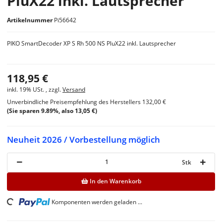
PluX22 inkl. Lautsprecher
Artikelnummer
Pi56642
PIKO SmartDecoder XP S Rh 500 NS PluX22 inkl. Lautsprecher
118,95 €
inkl. 19% USt. , zzgl.
Versand
Unverbindliche Preisempfehlung des Herstellers
132,00 €
(Sie sparen
9.89%
, also
13,05 €
)
Neuheit 2026 / Vorbestellung möglich
Stk
In den Warenkorb
ing...
Komponenten werden geladen ...