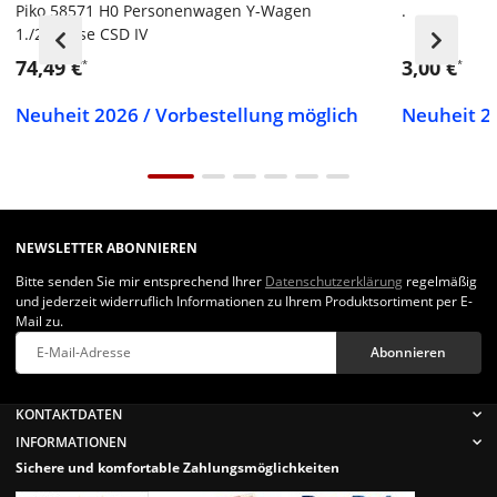
Piko 58571 H0 Personenwagen Y-Wagen
.
1./2.Klasse CSD IV
74,49 €
3,00 €
*
*
Neuheit 2026 / Vorbestellung möglich
Neuheit 20
NEWSLETTER ABONNIEREN
Bitte senden Sie mir entsprechend Ihrer
Datenschutzerklärung
regelmäßig
und jederzeit widerruflich Informationen zu Ihrem Produktsortiment per E-
Mail zu.
Abonnieren
Newsletter Abonnieren
KONTAKTDATEN
INFORMATIONEN
Sichere und komfortable Zahlungsmöglichkeiten