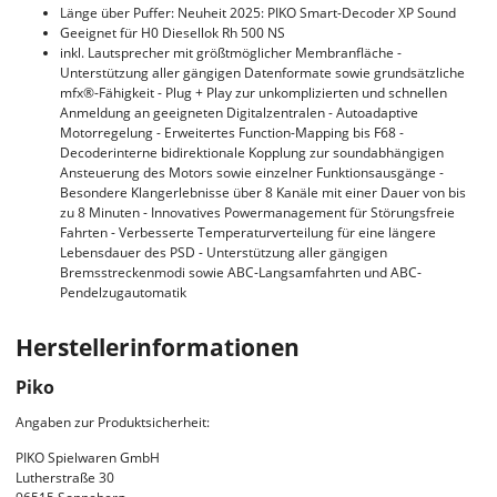
Länge über Puffer: Neuheit 2025: PIKO Smart-Decoder XP Sound
Geeignet für H0 Diesellok Rh 500 NS
inkl. Lautsprecher mit größtmöglicher Membranfläche -
Unterstützung aller gängigen Datenformate sowie grundsätzliche
mfx®-Fähigkeit - Plug + Play zur unkomplizierten und schnellen
Anmeldung an geeigneten Digitalzentralen - Autoadaptive
Motorregelung - Erweitertes Function-Mapping bis F68 -
Decoderinterne bidirektionale Kopplung zur soundabhängigen
Ansteuerung des Motors sowie einzelner Funktionsausgänge -
Besondere Klangerlebnisse über 8 Kanäle mit einer Dauer von bis
zu 8 Minuten - Innovatives Powermanagement für Störungsfreie
Fahrten - Verbesserte Temperaturverteilung für eine längere
Lebensdauer des PSD - Unterstützung aller gängigen
Bremsstreckenmodi sowie ABC-Langsamfahrten und ABC-
Pendelzugautomatik
Herstellerinformationen
Piko
Angaben zur Produktsicherheit:
PIKO Spielwaren GmbH
Lutherstraße 30