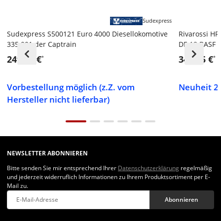
Sudexpress
Sudexpress S500121 Euro 4000 Diesellokomotive
Rivarossi HR
335.001 der Captrain
DE 18 BASF -
249,00 €
349,95 €
*
*
Vorbestellung möglich (z.Z. vom
Neuheit 20
Hersteller nicht lieferbar)
NEWSLETTER ABONNIEREN
Bitte senden Sie mir entsprechend Ihrer
Datenschutzerklärung
regelmäßig
und jederzeit widerruflich Informationen zu Ihrem Produktsortiment per E-
Mail zu.
Abonnieren
Newsletter Abonnieren