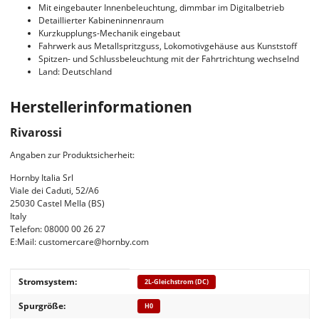
Mit eingebauter Innenbeleuchtung, dimmbar im Digitalbetrieb
Detaillierter Kabineninnenraum
Kurzkupplungs-Mechanik eingebaut
Fahrwerk aus Metallspritzguss, Lokomotivgehäuse aus Kunststoff
Spitzen- und Schlussbeleuchtung mit der Fahrtrichtung wechselnd
Land: Deutschland
Herstellerinformationen
Rivarossi
Angaben zur Produktsicherheit:
Hornby Italia Srl
Viale dei Caduti, 52/A6
25030 Castel Mella (BS)
Italy
Telefon: 08000 00 26 27
E:Mail: customercare@hornby.com
Produkteigenschaft
Wert
Stromsystem:
2L-Gleichstrom (DC)
Spurgröße:
H0