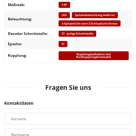
Maßstab:
1:87
LED
Spitzenbeleuchtung weiß-rot
Beleuchtung:
3-Spitzenlicht-vorn-2-Schlusslicht-hinten
Decoder Schnittstelle:
21 - polige Schnittstelle
Epoche:
VI
Kupplungsaufnahme und
Kupplung:
Kurzkupplungskinematik
Fragen Sie uns
Kontaktdaten
Vorname
Nachname