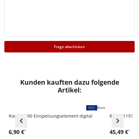
Frage abschicken
Kunden kauften dazu folgende
Artikel:
Roco
Roco 61190 Einspeisungselement digital
Roco 61197 E
6,90 €
45,49 €
*
*