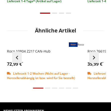
Lieferzeit 1-4 Tage* (Artikel auf Lager)
Lieferzeit 1-4 Ta
Ähnliche Artikel
Roco
Roco 10804 Z21? CAN-Hub
Roco 76619 K
72,99 €
35,99 €
*
*
Lieferzeit 1-2 Wochen (Nicht auf Lager -
Lieferzeit 1
Herstellerabhängig ist bzw. wird für Sie bestellt)
Herstellerabhängi
NEWSLETTER ABONNIEREN