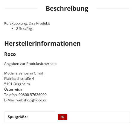
Beschreibung
Kurzkupplung. Das Produkt:
2 Stk./Pkg.
Herstellerinformationen
Roco
Angaben zur Produktsicherheit:
Modelleisenbahn GmbH
Plainbachstraße 4
5101 Bergheim
Österreich
Telefon: 00800 57626000
E-Mail: webshop@roco.cc
Produkteigenschaft
Wert
Spurgröße:
H0