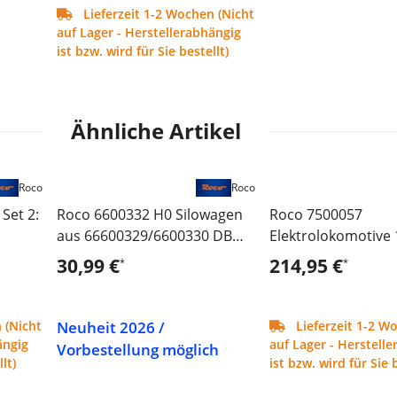
Lieferzeit 1-2 Wochen (Nicht
auf Lager - Herstellerabhängig
ist bzw. wird für Sie bestellt)
Ähnliche Artikel
Roco
Roco
Set 2:
Roco 6600332 H0 Silowagen
Roco 7500057
aus 66600329/6600330 DB
Elektrolokomotive 
,Ep IV
Akiem
30,99 €
214,95 €
*
*
Neuheit 2026 /
 (Nicht
Lieferzeit 1-2 W
ängig
auf Lager - Herstell
Vorbestellung möglich
lt)
ist bzw. wird für Sie b