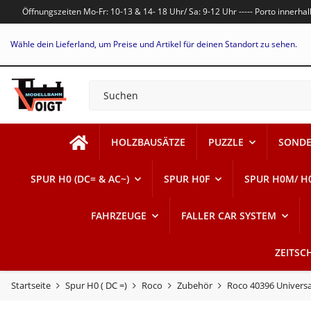
Öffnungszeiten Mo-Fr: 10-13 & 14- 18 Uhr/ Sa: 9-12 Uhr ----- Porto innerh
Wähle dein Lieferland, um Preise und Artikel für deinen Standort zu sehen.
HOLZBAUSÄTZE
PUZZLE
SONDE
SPUR H0 (DC= & AC~)
SPUR H0F
SPUR H0M/ H
FAHRZEUGE
FALLER CAR SYSTEM
ZEITSC
Startseite
Spur H0 ( DC =)
Roco
Zubehör
Roco 40396 Univers