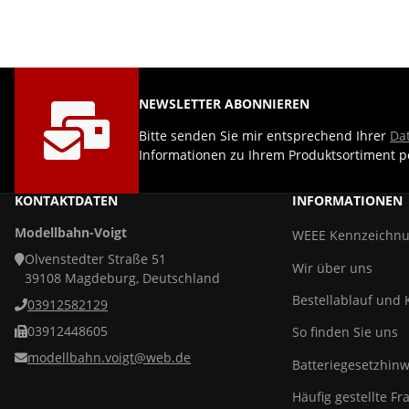
NEWSLETTER ABONNIEREN
Bitte senden Sie mir entsprechend Ihrer
Da
Informationen zu Ihrem Produktsortiment pe
KONTAKTDATEN
INFORMATIONEN
Modellbahn-Voigt
WEEE Kennzeichn
Olvenstedter Straße 51
Wir über uns
39108 Magdeburg, Deutschland
Bestellablauf und 
03912582129
03912448605
So finden Sie uns
modellbahn.voigt@web.de
Batteriegesetzhinw
Häufig gestellte Fr