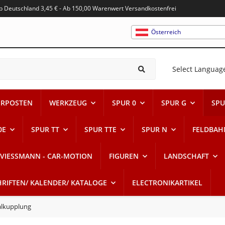
alb Deutschland 3,45 € - Ab 150,00 Warenwert Versandkostenfrei
Österreich
Select Languag
RPOSTEN
WERKZEUG
SPUR 0
SPUR G
SPU
0E
SPUR TT
SPUR TTE
SPUR N
FELDBAH
VIESSMANN - CAR-MOTION
FIGUREN
LANDSCHAFT
HRIFTEN/ KALENDER/ KATALOGE
ELECTRONIKARTIKEL
alkupplung