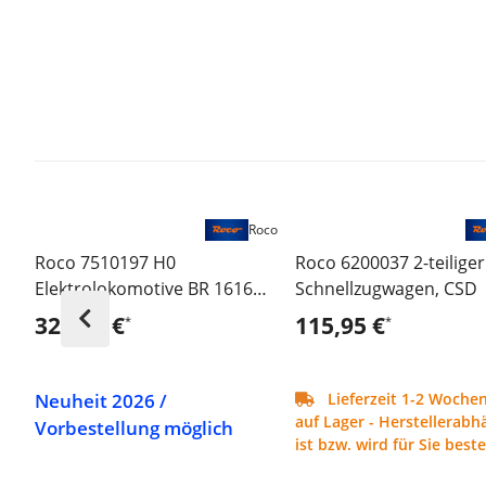
Roco
Roco 7510197 H0
Roco 6200037 2-teiliger 
Elektrolokomotive BR 1616
Schnellzugwagen, CSD
DB-AG ,Ep VI - Sound Version
326,95 €
115,95 €
*
*
Neuheit 2026 /
Lieferzeit 1-2 Wochen
auf Lager - Herstellerabh
Vorbestellung möglich
ist bzw. wird für Sie bestel