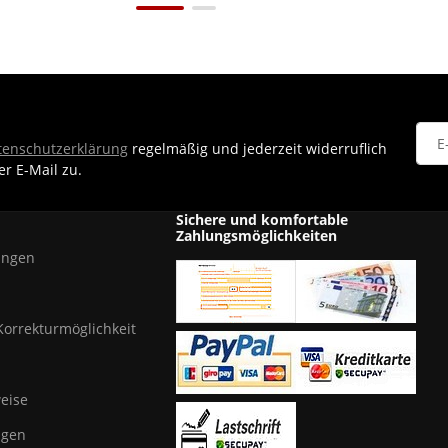
tenschutzerklärung
regelmäßig und jederzeit widerruflich
r E-Mail zu.
News
Sichere und komfortable
Zahlungsmöglichkeiten
ungen
Korrekturmöglichkeit
eise
agen