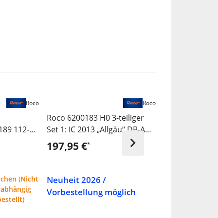
Roco
Roco
Roco 6200183 H0 3-teiliger
Roco 70469
189 112-6,
Set 1: IC 2013 „Allgäu“ DB-AG
Elektrolokomot
,Ep VI
Railpool - Sou
197,95 €
319,95 €
*
*
Neuheit 2026 /
ochen (Nicht
Lieferzeit 1
erabhängig
auf Lager - Hers
Vorbestellung möglich
estellt)
ist bzw. wird für