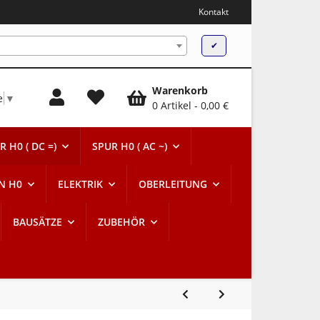
Kontakt
✔
Warenkorb
e
▼
0 Artikel
0,00 €
R H0 ( DC =)
SPUR H0 ( AC ~)
N H0
ELEKTRIK
OBERLEITUNG
BAUSÄTZE
ZUBEHÖR