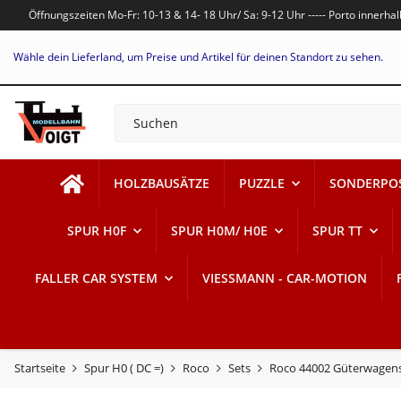
Öffnungszeiten Mo-Fr: 10-13 & 14- 18 Uhr/ Sa: 9-12 Uhr ----- Porto innerh
Wähle dein Lieferland, um Preise und Artikel für deinen Standort zu sehen.
HOLZBAUSÄTZE
PUZZLE
SONDERPO
SPUR H0F
SPUR H0M/ H0E
SPUR TT
FALLER CAR SYSTEM
VIESSMANN - CAR-MOTION
Startseite
Spur H0 ( DC =)
Roco
Sets
Roco 44002 Güterwagen