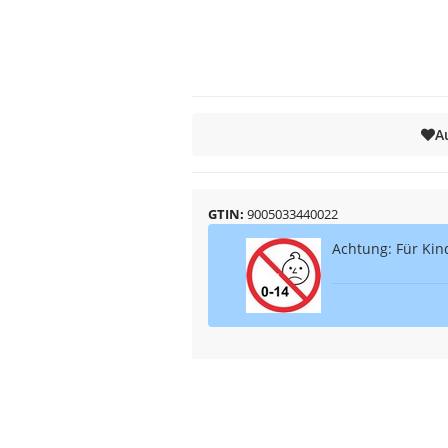
A
GTIN
9005033440022
Achtung: Für Kind