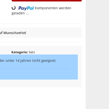
Loading...
Komponenten werden
geladen ...
uf Wunschzettel
Kategorie
Sets
er unter 14 Jahren nicht geeignet.