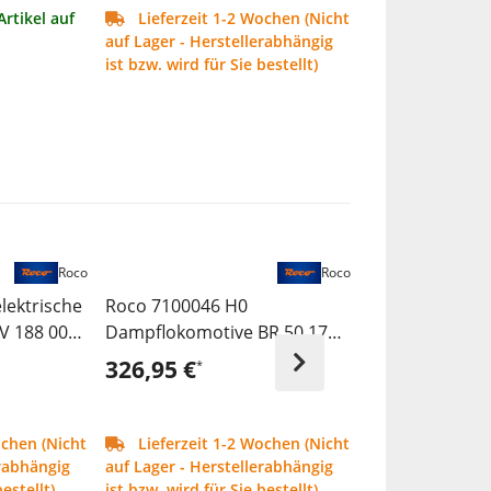
Artikel auf
Lieferzeit 1-2 Wochen (Nicht
Artikel Ausverka
auf Lager - Herstellerabhängig
ist bzw. wird für Sie bestellt)
Roco
Roco
NEU
lektrische
Roco 7100046 H0
Roco 6600148
V 188 002
Dampflokomotive BR 50 1751
Steckrungenw
DB ,Ep III
326,95 €
32,99 €
*
*
ochen (Nicht
Lieferzeit 1-2 Wochen (Nicht
Lieferzeit 1
erabhängig
auf Lager - Herstellerabhängig
auf Lager - Hers
estellt)
ist bzw. wird für Sie bestellt)
ist bzw. wird für