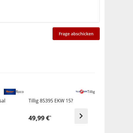
Frage abschicken
Roco
Tillig
sal
Tillig 85395 EKW 15?
Roco 61123-1
Gleis R 3 12 St
geoLine
49,99 €
9,99 €
*
*