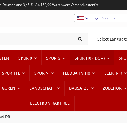
alb Deutschland 3,45 € - Ab 150,00 Warenwert Versandkostenfrei
Vereinigte Staaten
Select Languag
STEN
SPUR 0
SPUR G
SPUR H0 ( DC =)
SPUR
SPUR TTE
SPUR N
FELDBAHN H0
ELEKTRIK
FIGUREN
LANDSCHAFT
BAUSÄTZE
ZUBEHÖR
ELECTRONIKARTIKEL
set DB