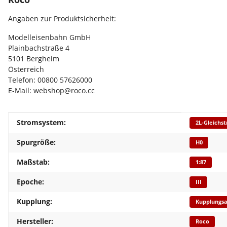
Angaben zur Produktsicherheit:
Modelleisenbahn GmbH
Plainbachstraße 4
5101 Bergheim
Österreich
Telefon: 00800 57626000
E-Mail: webshop@roco.cc
Produkteigenschaft
Wert
Stromsystem:
2L-Gleichs
Spurgröße:
H0
Maßstab:
1:87
Epoche:
III
Kupplung:
Kupplungs
Hersteller:
Roco