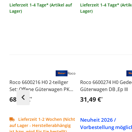
Lieferzeit 1-4 Tage* (Artikel auf
Lieferzeit 1-4 Tage* (Artik
Lager)
Lager)
Roco
Roco 6600216 H0 2-teiliger
Roco 6600274 H0 Gede
Set: Offene Güterwagen PKP
Güterwagen DB ,Ep III
,Ep III
68,49 €
31,49 €
*
*
Neuheit 2026 /
Lieferzeit 1-2 Wochen (Nicht
auf Lager - Herstellerabhängig
Vorbestellung möglic
ist bzw. wird für Sie bestellt)