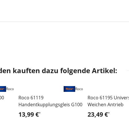
en kauften dazu folgende Artikel:
Roco
Roco
00
Roco 61119
Roco 61195 Univer
Handentkupplungsgleis G100
Weichen Antrieb
13,99 €
23,49 €
*
*