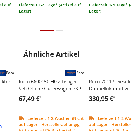
el auf
Lieferzeit 1-4 Tage* (Artikel auf
Lieferzeit 1-4 Tage* (
Lager)
Lager)
Ähnliche Artikel
Roco
Roco
ckter
Roco 6600150 H0 2-teiliger
Roco 70117 Diesele
Set: Offene Güterwagen PKP
Doppellokomotive 
DB
67,49 €
330,95 €
*
*
Lieferzeit 1-2 Wochen (Nicht
Lieferzeit 1-2 W
auf Lager - Herstellerabhängig
auf Lager - Herstell
h
ist bzw. wird für Sie bestellt)
ist bzw. wird für Sie b