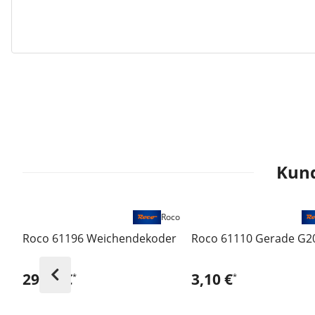
Kund
Roco
Roco 61196 Weichendekoder
Roco 61110 Gerade G2
29,49 €
3,10 €
*
*