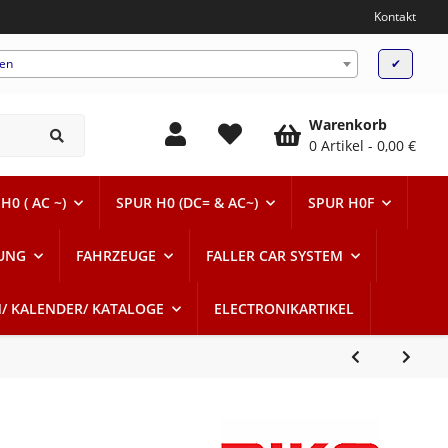
Kontakt
ten
✔
Warenkorb
0 Artikel
0,00 €
H0 ( AC ~)
SPUR H0 (DC= & AC~)
SPUR H0F
UNG
FAHRZEUGE
FALLER CAR SYSTEM
N/ KALENDER/ KATALOGE
ELECTRONIKARTIKEL