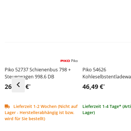
Piko
Piko 52737 Schienenbus 798 +
Piko 54626
Steuerwagen 998.6 DB
Kohleselbstentladew
DR
268,95 €
46,49 €
*
*
Lieferzeit 1-2 Wochen (Nicht auf
Lieferzeit 1-4 Tage* (Art
Lager - Herstellerabhängig ist bzw.
Lager)
wird für Sie bestellt)