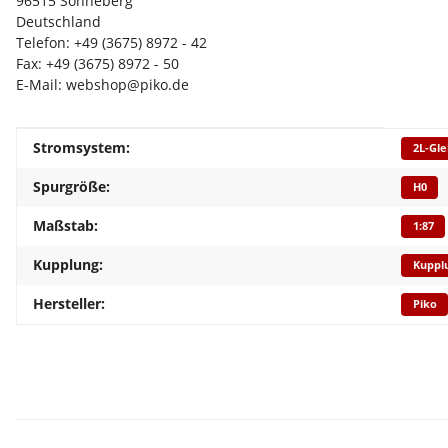
96515 Sonneberg
Deutschland
Telefon: +49 (3675) 8972 - 42
Fax: +49 (3675) 8972 - 50
E-Mail: webshop@piko.de
Produkteigenschaft
Wert
Stromsystem:
2L-Gle
Spurgröße:
H0
Maßstab:
1:87
Kupplung:
Kuppl
Hersteller:
Piko