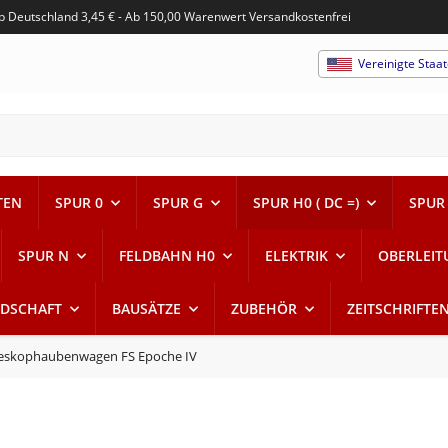
alb Deutschland 3,45 € - Ab 150,00 Warenwert Versandkostenfrei
Vereinigte Staa
TEN
SPUR 0
SPUR G
SPUR H0 ( DC =)
SPUR 
SPUR N
FELDBAHN H0
ELEKTRIK
OBERLEIT
DSCHAFT
BAUSÄTZE
ZUBEHÖR
ZEITSCHRIFTE
eleskophaubenwagen FS Epoche IV