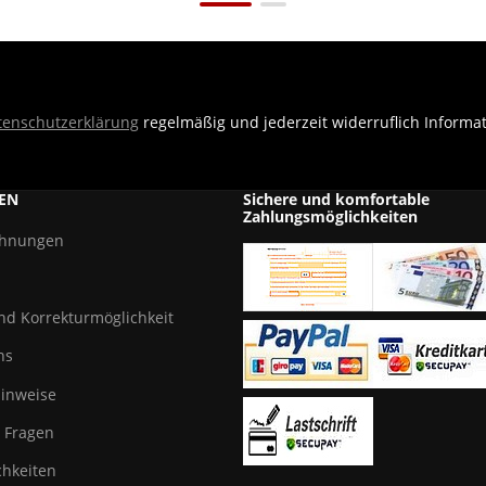
tenschutzerklärung
regelmäßig und jederzeit widerruflich Informa
EN
Sichere und komfortable
Zahlungsmöglichkeiten
chnungen
und Korrekturmöglichkeit
ns
hinweise
e Fragen
hkeiten