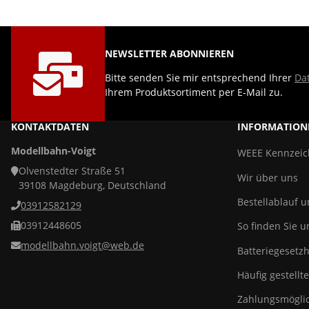
NEWSLETTER ABONNIEREN
Bitte senden Sie mir entsprechend Ihrer
Da
Ihrem Produktsortiment per E-Mail zu.
KONTAKTDATEN
INFORMATION
Modellbahn-Voigt
WEEE Kennzei
Olvenstedter Straße 51
Wir über uns
39108 Magdeburg, Deutschland
Bestellablauf 
03912582129
03912448605
So finden Sie u
modellbahn.voigt@web.de
Batteriegesetz
Häufig gestellt
Zahlungsmöglic