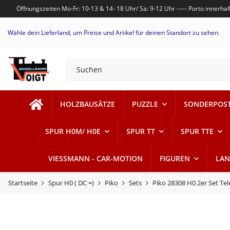
Öffnungszeiten Mo-Fr: 10-13 & 14- 18 Uhr/ Sa: 9-12 Uhr ----- Porto innerh
Wähle dein Lieferland, um Preise und Artikel für deinen Standort zu sehen.
HOLZBAUSÄTZE
PUZZLE
SONDERPOS
SPUR H0M/ H0E
SPUR TT
SPUR TTE
VIESSMANN - CAR-MOTION
FIGUREN
LAN
Startseite
Spur H0 ( DC =)
Piko
Sets
Piko 28308 H0 2er Set T