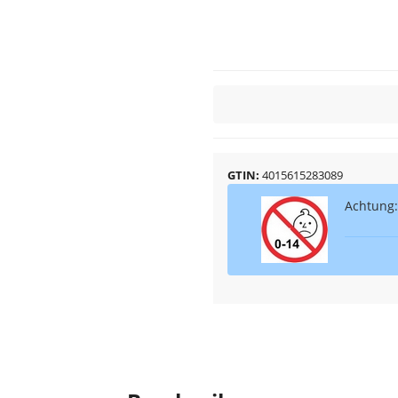
GTIN
4015615283089
Achtung: