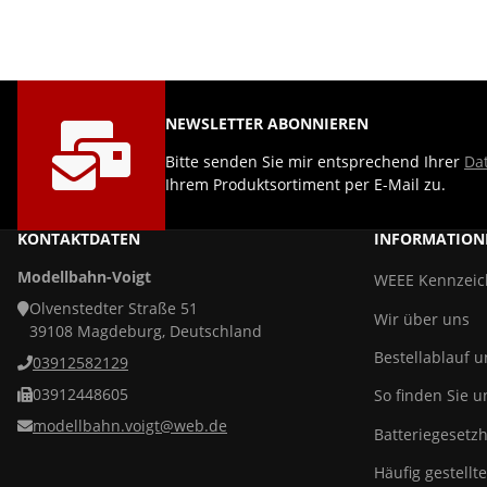
NEWSLETTER ABONNIEREN
Bitte senden Sie mir entsprechend Ihrer
Da
Ihrem Produktsortiment per E-Mail zu.
KONTAKTDATEN
INFORMATION
Modellbahn-Voigt
WEEE Kennzei
Olvenstedter Straße 51
Wir über uns
39108 Magdeburg, Deutschland
Bestellablauf 
03912582129
03912448605
So finden Sie u
modellbahn.voigt@web.de
Batteriegesetz
Häufig gestellt