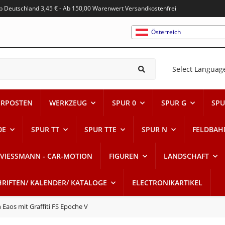
alb Deutschland 3,45 € - Ab 150,00 Warenwert Versandkostenfrei
Österreich
Select Languag
RPOSTEN
WERKZEUG
SPUR 0
SPUR G
SPU
0E
SPUR TT
SPUR TTE
SPUR N
FELDBAH
VIESSMANN - CAR-MOTION
FIGUREN
LANDSCHAFT
HRIFTEN/ KALENDER/ KATALOGE
ELECTRONIKARTIKEL
Eaos mit Graffiti FS Epoche V