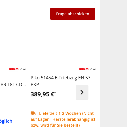
Frage abschicken
Piko
Piko
Piko 51454 E-Triebzug EN 57
Piko 57608 
 BR 181 CD
PKP
AG
389,95 €
33,99 €
*
*
Lieferzeit 1-2 Wochen (Nicht
Lieferzei
auf Lager - Herstellerabhängig ist
auf Lager - H
öglich
bzw. wird für Sie bestellt)
bzw. wird für 