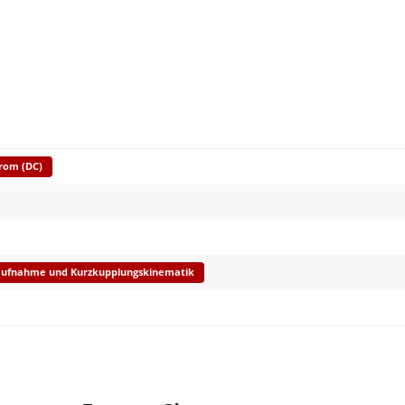
trom (DC)
aufnahme und Kurzkupplungskinematik