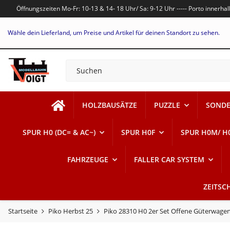
Öffnungszeiten Mo-Fr: 10-13 & 14- 18 Uhr/ Sa: 9-12 Uhr ----- Porto innerh
Wähle dein Lieferland, um Preise und Artikel für deinen Standort zu sehen.
HOLZBAUSÄTZE
PUZZLE
SONDE
SPUR H0 (DC= & AC~)
SPUR H0F
SPUR H0M/ H
FAHRZEUGE
FALLER CAR SYSTEM
ZEITSC
Startseite
Piko Herbst 25
Piko 28310 H0 2er Set Offene Güterwagen 