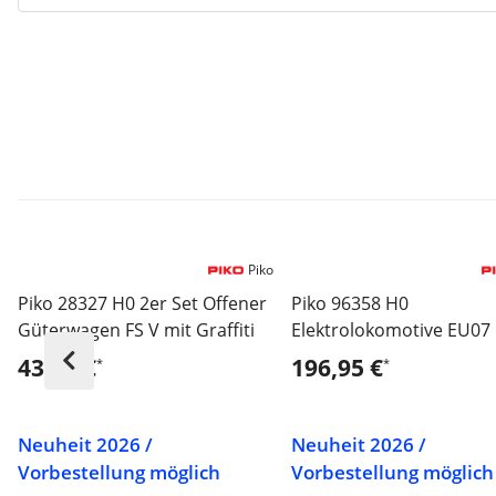
Piko
Piko 28327 H0 2er Set Offener
Piko 96358 H0
Güterwagen FS V mit Graffiti
Elektrolokomotive EU07
Epoche V - Sound Versi
43,49 €
196,95 €
*
*
Neuheit 2026 /
Neuheit 2026 /
Vorbestellung möglich
Vorbestellung möglich