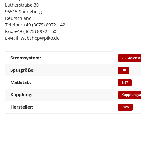
Lutherstraße 30
96515 Sonneberg
Deutschland
Telefon: +49 (3675) 8972 - 42
Fax: +49 (3675) 8972 - 50
E-Mail: webshop@piko.de
Produkteigenschaft
Wert
Stromsystem:
2L-Gleichs
Spurgröße:
H0
Maßstab:
1:87
Kupplung:
Kupplungs
Hersteller:
Piko