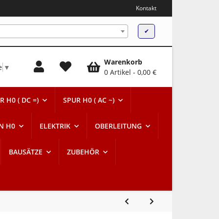
Kontakt
✔
Warenkorb
e
▼
0 Artikel
0,00 €
R H0 ( DC =)
SPUR H0 ( AC ~)
N H0
ELEKTRIK
OBERLEITUNG
BAUSÄTZE
ZUBEHÖR