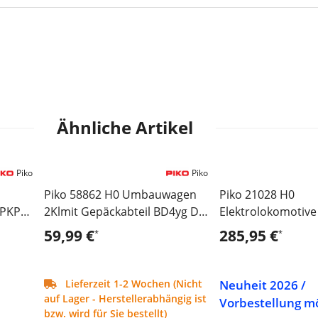
Ähnliche Artikel
Piko
Piko
Piko 58862 H0 Umbauwagen
Piko 21028 H0
 PKP
2Klmit Gepäckabteil BD4yg DB
Elektrolokomotive
on
IV
V - Sound Version
59,99 €
285,95 €
*
*
Neuheit 2026 /
Lieferzeit 1-2 Wochen (Nicht
auf Lager - Herstellerabhängig ist
Vorbestellung m
bzw. wird für Sie bestellt)